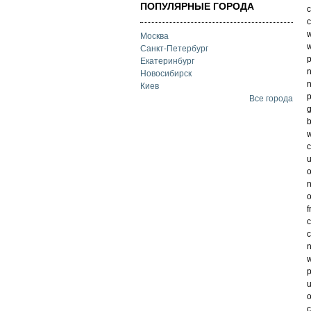
ПОПУЛЯРНЫЕ ГОРОДА
c
c
w
Москва
w
Санкт-Петербург
p
Екатеринбург
n
Новосибирск
n
Киев
p
Все города
g
b
w
c
u
o
n
o
f
c
c
n
w
p
u
o
c