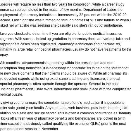
 degree will require no less than two years for completion, while a career study
ourse can be completed in the matter of few months. Department of Labor, the
mployment of pharmacy technicians increases by 32 percent within the 2010-20
ecade. Last night she was rummaging through bottles of pills and tablets so when I
sked her what she was seeking she casually said she's ran out of amlodipine.
ave you checked to determine if you are eligible for public medical insurance
rograms. With such technical up gradation in pharmacy there are various fake and
nappropriate cases been registered. Pharmacy technicians and pharmacists,
rimarily in large retail or hospital pharmacies, usually do not have treatments for th
opay.
ith countless advancements happening within the prescription and non-
rescription drug industries, it is necessary for pharmacists to be on the forefront of
he new developments that their clients should be aware of. While all pharmacists
re devoted experts while using exact same teaching and licensure, the local
mpartial pharmacy is often operate through the operator. Several in the past
incinnati pharmacist, Chad Worz, determined one small piece with the complicate
edical puzzle.
y giving your pharmacy the complete name of one's medication it is possible to
etter safe guard your health. Any reputable web business puts their shopping cart
olution on a safe and secure server. This is often a common occurrence as January
 kicks off a fresh year of pharmacy benefits and beneficiaries are locked in (with
inor exceptions obviously called qualifying life events or QLEs) prior to the next
pen enrollment season in November.