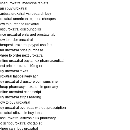
rder uroxatral medicine tablets
an i buy uroxatral
ardura uroxatral vs research buy
roxatral american express cheapest
ow to purchase uroxatral
ost uroxatral discount pills
rice uroxatral enlarged prostate tab
ow to order uroxatral
heapest uroxatral paypal usa fast
ind uroxatral price purchase
here to order next uroxatral
nline uroxatral buy amex pharmaceutical
est price uroxatral 10mg rx
uy uroxatral texas
roxatral fast delivery ach
uy uroxatral drugstore com sunshine
heap pharmacy uroxatral in germany
nline uroxatral rx no script
uy uroxatral strips reading
ow to buy uroxatral
uy uroxatral overseas without prescription
roxatral alfuzosin buy tabs
ost uroxatral alfuzosin uk pharmacy
o script uroxatral otc tablet
here can i buy uroxatral