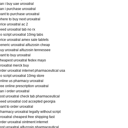
an i buy uae uroxatral
an i purchase uroxatral
ant to purchase uroxatral
here to buy next uroxatral
rice uroxatral ac 2
eed uroxatral tab no rx
o script uroxatral 10mg tabs
rice uroxatral amex sale tablets
eneric uroxatral alfuzosin cheap
uy uroxatral alfuzosin tennessee
ant to buy uroxatral
heapest uroxatral fedex mayo
roxatral merck buy
rder uroxatral internet pharmaceutical usa
o script uroxatral 10mg store
nline us pharmacy uroxatral
ree online prescription uroxatral
an i order uroxatral
ost uroxatral check tab pharmaceutical
eed uroxatral cod accepted georgia
ant to order uroxatral
harmacy uroxatral legally without script
roxatral cheapest free shipping fast
rder uroxatral ointment internet
ost uroxatral alfuzosin pharmaceutical