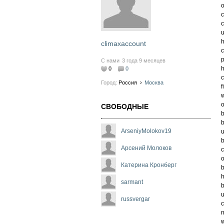
o
c
c
u
h
climaxaccount
c
p
С нами
3 года 9 месяцев
h
0
0
c
Город:
Россия
›
Москва
f
w
o
СВОБОДНЫЕ
b
b
ArseniyMolokov19
u
b
Арсений Молоков
c
o
Катерина Кронберг
b
h
sarmant
b
u
russvergar
c
n
w