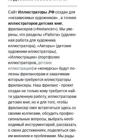
Сайт
Иллюстраторы .РФ
создан для
«не­за­ви­си­мых ху­дож­ни­ков» , а точнее
иллюстраторов детских книг
,
фрилансеров («fre­elan­cer»). Мы уве­
ре­ны, что раз­де­лы «Работа» (уда­лен­
ная работа для художника
иллюстратора), «Авторы» (детские
художники-иллюстраторы),
«Иллюстрации» (портфолио
иллюстраторов,
детские
иллюстрации
) и «кон­кур­сы» бу­дут по­
лез­ны фри­лан­се­рам и за­каз­чи­кам
которым требуются иллюстраторы
фрилансеры. Наш фри­ланс - про­ект
соз­дан не толь­ко кому требуется най­
ти уда­лен­ную ра­бо­ту, иллюстраторам
детских книг, но и для то­го, что­бы
фри­лан­сер смог встре­тить­ся здесь со
сво­ими кол­ле­га­ми, об­су­дить про­фес­
си­ональ­ные воп­ро­сы, выб­рать не­об­
хо­ди­мый инс­тру­мен­та­рий, расс­ка­зать
о сво­их дос­ти­же­ни­ях, по­де­лить­ся сво­
им мнением и проб­ле­ма­ми. Мы рады