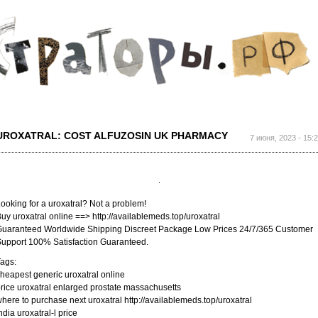
Перейти к
основному
содержанию
UROXATRAL: COST ALFUZOSIN UK PHARMACY
7 июня, 2023 - 15:
ooking for a uroxatral? Not a problem!
uy uroxatral online ==> http://availablemeds.top/uroxatral
uaranteed Worldwide Shipping Discreet Package Low Prices 24/7/365 Customer
upport 100% Satisfaction Guaranteed.
ags:
heapest generic uroxatral online
rice uroxatral enlarged prostate massachusetts
here to purchase next uroxatral http://availablemeds.top/uroxatral
ndia uroxatral-l price