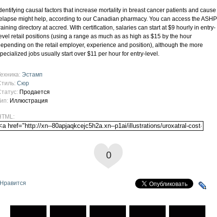
dentifying causal factors that increase mortality in breast cancer patients and cause
elapse might help, according to our Canadian pharmacy. You can access the ASHP
raining directory at accred. With certification, salaries can start at $9 hourly in entry-
evel retail positions (using a range as much as as high as $15 by the hour
epending on the retail employer, experience and position), although the more
pecialized jobs usually start over $11 per hour for entry-level.
Техника:
Эстамп
Стиль:
Сюр
Статус:
Продается
Тип:
Иллюстрация
HTML:
0
Нравится