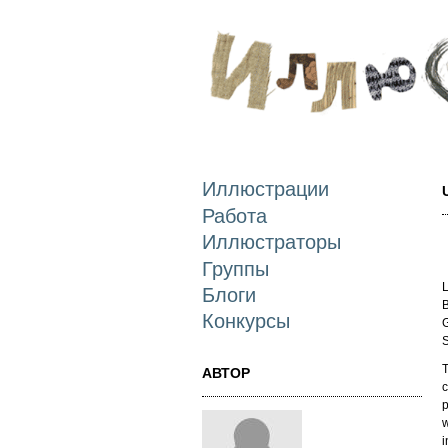
Иллюстрации
Работа
Иллюстраторы
Группы
L
Блоги
B
Конкурсы
G
S
T
АВТОР
c
p
w
i