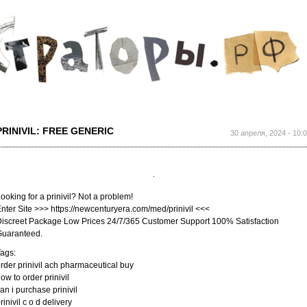
Перейти к
основному
содержанию
PRINIVIL: FREE GENERIC
30 апреля, 2024 - 10:
ooking for a prinivil? Not a problem!
nter Site >>> https://newcenturyera.com/med/prinivil <<<
iscreet Package Low Prices 24/7/365 Customer Support 100% Satisfaction
Guaranteed.
ags:
rder prinivil ach pharmaceutical buy
ow to order prinivil
an i purchase prinivil
rinivil c o d delivery