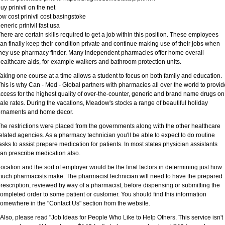
uy prinivil on the net
ow cost prinivil cost basingstoke
eneric prinivil fast usa
here are certain skills required to get a job within this position. These employees
an finally keep their condition private and continue making use of their jobs when
hey use pharmacy finder. Many independent pharmacies offer home overall
ealthcare aids, for example walkers and bathroom protection units.
aking one course at a time allows a student to focus on both family and education.
his is why Can - Med - Global partners with pharmacies all over the world to provid
ccess for the highest quality of over-the-counter, generic and brand name drugs on
ale rates. During the vacations, Meadow's stocks a range of beautiful holiday
ornaments and home decor.
he restrictions were placed from the governments along with the other healthcare
elated agencies. As a pharmacy technician you'll be able to expect to do routine
asks to assist prepare medication for patients. In most states physician assistants
an prescribe medication also.
ocation and the sort of employer would be the final factors in determining just how
uch pharmacists make. The pharmacist technician will need to have the prepared
rescription, reviewed by way of a pharmacist, before dispensing or submitting the
ompleted order to some patient or customer. You should find this information
omewhere in the "Contact Us" section from the website.
 Also, please read "Job Ideas for People Who Like to Help Others. This service isn't