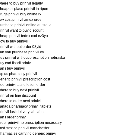
here to buy prinivil legally
heapest place prinivil in ripon
rugs prinivil buy online rx
ow cost prinivil amex order
urchase prinivil online australia
rinivil want to buy discount
heap prinivil fedex cod ez3yu
ow to buy prinivil
rinivil without order 08yfd
an you purchase prinivil ov
uy prinivil without prescription nebraska
uy cod lisoril prinivil
an i buy prinivil
op us pharmacy prinivil
eneric prinivil prescription cost
eo-prinivil acne lotion order
here to buy next prinivil
rinivil on line discount
here to order next prinivil
anada pharmacy prinivil tablets
rinivil fast delivery tab tabs
an i order prinivil
rder prinivil no prescription necessary
ost mexico prinivil manchester
harmacies carrying generic prinivil