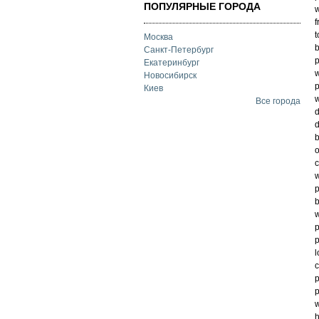
ПОПУЛЯРНЫЕ ГОРОДА
w
f
t
Москва
b
Санкт-Петербург
p
Екатеринбург
w
Новосибирск
p
Киев
w
Все города
d
d
b
o
c
w
p
b
w
p
p
l
c
p
p
w
h