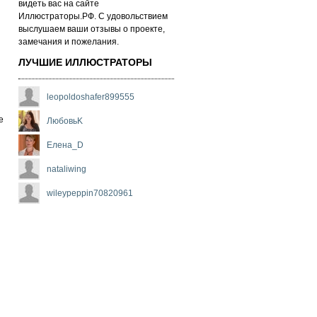
ви­деть вас на сай­те
Иллюстраторы.РФ. С удо­воль­стви­ем
выс­лу­ша­ем ва­ши от­зы­вы о про­ек­те,
за­ме­ча­ни­я и по­же­ла­ни­я.
ЛУЧШИЕ ИЛЛЮСТРАТОРЫ
leopoldoshafer899555
e
ЛюбовьK
Елена_D
nataliwing
wileypeppin70820961