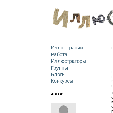
Иллюстрации
Работа
Иллюстраторы
Группы
L
Блоги
E
Конкурсы
D
T
АВТОР
o
h
c
p