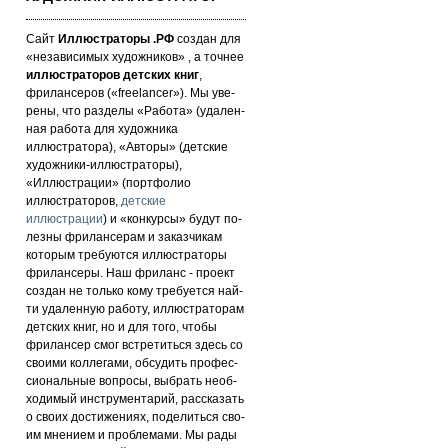
Сайт
Иллюстраторы .РФ
создан для
«не­за­ви­си­мых ху­дож­ни­ков» , а точнее
иллюстраторов детских книг
,
фрилансеров («fre­elan­cer»). Мы уве­
ре­ны, что раз­де­лы «Работа» (уда­лен­
ная работа для художника
иллюстратора), «Авторы» (детские
художники-иллюстраторы),
«Иллюстрации» (портфолио
иллюстраторов,
детские
иллюстрации
) и «кон­кур­сы» бу­дут по­
лез­ны фри­лан­се­рам и за­каз­чи­кам
которым требуются иллюстраторы
фрилансеры. Наш фри­ланс - про­ект
соз­дан не толь­ко кому требуется най­
ти уда­лен­ную ра­бо­ту, иллюстраторам
детских книг, но и для то­го, что­бы
фри­лан­сер смог встре­тить­ся здесь со
сво­ими кол­ле­га­ми, об­су­дить про­фес­
си­ональ­ные воп­ро­сы, выб­рать не­об­
хо­ди­мый инс­тру­мен­та­рий, расс­ка­зать
о сво­их дос­ти­же­ни­ях, по­де­лить­ся сво­
им мнением и проб­ле­ма­ми. Мы рады