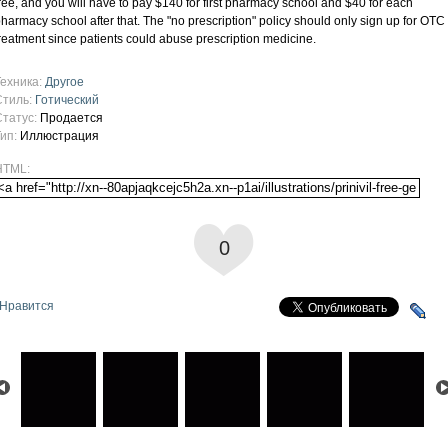
ree, and you will have to pay $140 for first pharmacy school and $40 for each
harmacy school after that. The "no prescription" policy should only sign up for OTC
reatment since patients could abuse prescription medicine.
Техника:
Другое
Стиль:
Готический
Статус:
Продается
Тип:
Иллюстрация
HTML:
0
Нравится