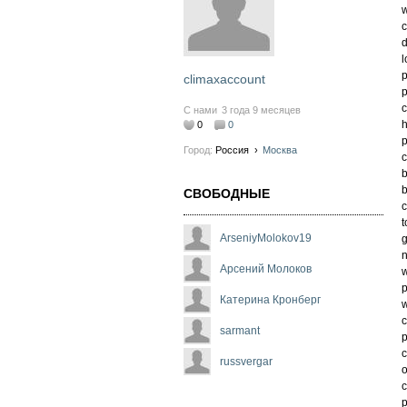
w
c
d
l
p
climaxaccount
p
c
С нами
3 года 9 месяцев
h
0
0
p
Город:
Россия
›
Москва
c
b
b
СВОБОДНЫЕ
c
t
ArseniyMolokov19
g
n
Арсений Молоков
w
p
Катерина Кронберг
w
c
sarmant
p
c
russvergar
o
c
p