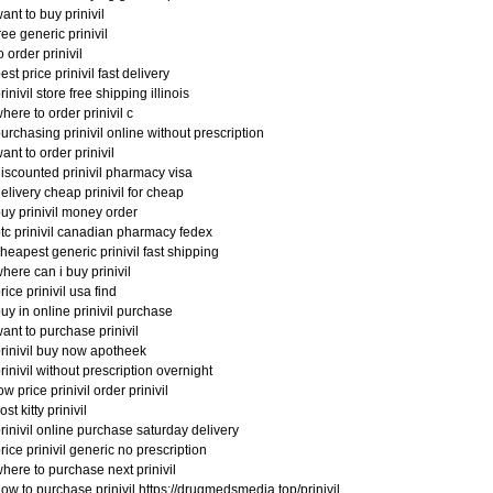
ant to buy prinivil
ree generic prinivil
o order prinivil
est price prinivil fast delivery
rinivil store free shipping illinois
here to order prinivil c
urchasing prinivil online without prescription
ant to order prinivil
iscounted prinivil pharmacy visa
elivery cheap prinivil for cheap
uy prinivil money order
tc prinivil canadian pharmacy fedex
heapest generic prinivil fast shipping
here can i buy prinivil
rice prinivil usa find
uy in online prinivil purchase
ant to purchase prinivil
rinivil buy now apotheek
rinivil without prescription overnight
ow price prinivil order prinivil
ost kitty prinivil
rinivil online purchase saturday delivery
rice prinivil generic no prescription
here to purchase next prinivil
ow to purchase prinivil https://drugmedsmedia.top/prinivil