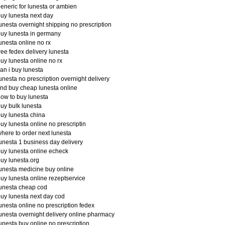
eneric for lunesta or ambien
uy lunesta next day
unesta overnight shipping no prescription
uy lunesta in germany
unesta online no rx
ree fedex delivery lunesta
uy lunesta online no rx
an i buy lunesta
unesta no prescription overnight delivery
ind buy cheap lunesta online
ow to buy lunesta
uy bulk lunesta
uy lunesta china
uy lunesta online no prescriptin
here to order next lunesta
unesta 1 business day delivery
uy lunesta online echeck
uy lunesta.org
unesta medicine buy online
uy lunesta online rezeptservice
unesta cheap cod
uy lunesta next day cod
unesta online no prescription fedex
unesta overnight delivery online pharmacy
unesta buy online no prescription