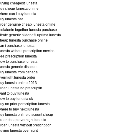
uying cheapest lunesta
uy cheap lunesta online
here can i buy lunesta
uy lunesta bar
rder genuine cheap lunesta online
elatonin together lunesta purchase
itrate generic sildenafil uprima lunesta
heap lunesta purchase online
an i purchase lunesta
unesta without prescription mexico
ree prescription lunesta
ow to purchase lunesta
unesta generic discount
uy lunesta from canada
vernight lunesta order
uy lunesta online 2013
rder lunesta no prescriptin
ant to buy lunesta
ow to buy lunesta uk
uy no prior perscription lunesta
here to buy next lunesta
uy lunesta online discount cheap
rder cheap overnight lunesta
rder lunesta without prescription
uying lunesta overnight