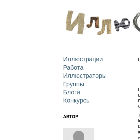
Иллюстрации
Работа
Иллюстраторы
Группы
L
Блоги
E
Конкурсы
D
T
АВТОР
l
b
l
w