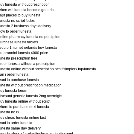
uy lunesta without prescription
hen will lunesta become generic
egit places to buy lunesta
unesta no script fedex
unesta 2 business days delivery
ow to order lunesta
nline pharmacy lunesta no perciption
urchase lunesta tablets
equip 1mg netherlands buy lunesta
ropranolol lunesta 4000 price
unesta prescription free
rder lunesta without a prescription
unesta online without prescription http://simplerx.top/lunesta
an i order lunesta
ant to purchase lunesta
unesta without prescription medication
uy lunesta forum
iscount generic lunesta 2mg overnight
uy lunesta online without script
here to purchase next lunesta
unesta no rx
uy cheap lunesta online fast
ant to order lunesta
unesta same day delivery
unesta alesse furadantincheap revia discount