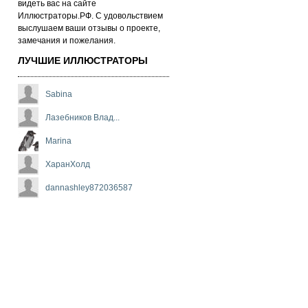
ви­деть вас на сай­те
Иллюстраторы.РФ. С удо­воль­стви­ем
выс­лу­ша­ем ва­ши от­зы­вы о про­ек­те,
за­ме­ча­ни­я и по­же­ла­ни­я.
ЛУЧШИЕ ИЛЛЮСТРАТОРЫ
Sabina
Лазебников Влад...
Marina
ХаранХолд
dannashley872036587