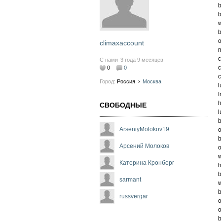
b
b
w
b
o
climaxaccount
m
c
С нами
3 года 9 месяцев
c
0
0
c
Город:
Россия
›
Москва
l
f
h
СВОБОДНЫЕ
l
b
ArseniyMolokov19
o
b
Арсений Молоков
o
w
Катерина Кронберг
h
b
sarmant
w
b
russvergar
o
o
b