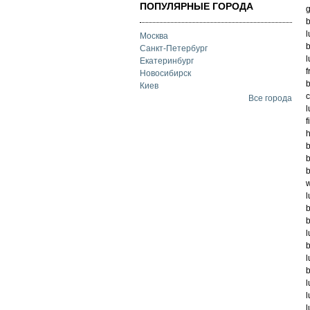
ПОПУЛЯРНЫЕ ГОРОДА
g
b
l
Москва
b
Санкт-Петербург
l
Екатеринбург
f
Новосибирск
b
Киев
c
Все города
l
f
h
b
b
b
w
l
b
b
l
b
l
b
l
l
l