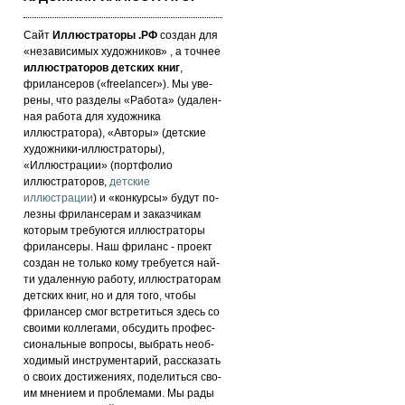
Сайт
Иллюстраторы .РФ
создан для
«не­за­ви­си­мых ху­дож­ни­ков» , а точнее
иллюстраторов детских книг
,
фрилансеров («fre­elan­cer»). Мы уве­
ре­ны, что раз­де­лы «Работа» (уда­лен­
ная работа для художника
иллюстратора), «Авторы» (детские
художники-иллюстраторы),
«Иллюстрации» (портфолио
иллюстраторов,
детские
иллюстрации
) и «кон­кур­сы» бу­дут по­
лез­ны фри­лан­се­рам и за­каз­чи­кам
которым требуются иллюстраторы
фрилансеры. Наш фри­ланс - про­ект
соз­дан не толь­ко кому требуется най­
ти уда­лен­ную ра­бо­ту, иллюстраторам
детских книг, но и для то­го, что­бы
фри­лан­сер смог встре­тить­ся здесь со
сво­ими кол­ле­га­ми, об­су­дить про­фес­
си­ональ­ные воп­ро­сы, выб­рать не­об­
хо­ди­мый инс­тру­мен­та­рий, расс­ка­зать
о сво­их дос­ти­же­ни­ях, по­де­лить­ся сво­
им мнением и проб­ле­ма­ми. Мы рады