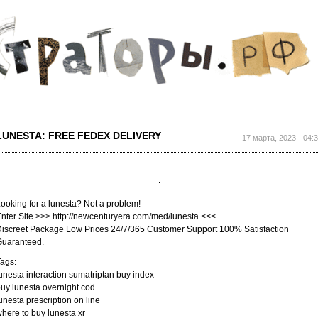
Перейти к
основному
содержанию
LUNESTA: FREE FEDEX DELIVERY
17 марта, 2023 - 04:
ooking for a lunesta? Not a problem!
nter Site >>> http://newcenturyera.com/med/lunesta <<<
iscreet Package Low Prices 24/7/365 Customer Support 100% Satisfaction
Guaranteed.
ags:
unesta interaction sumatriptan buy index
uy lunesta overnight cod
unesta prescription on line
here to buy lunesta xr