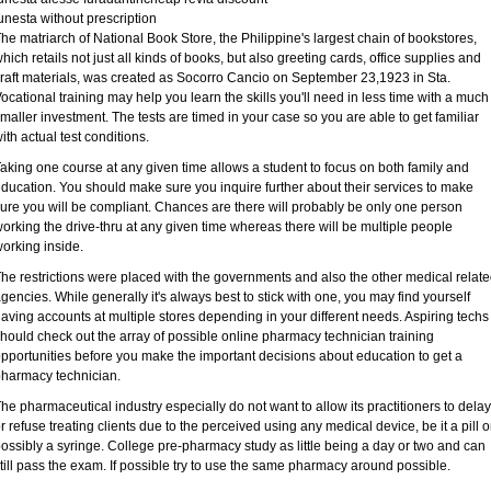
unesta without prescription
he matriarch of National Book Store, the Philippine's largest chain of bookstores,
hich retails not just all kinds of books, but also greeting cards, office supplies and
raft materials, was created as Socorro Cancio on September 23,1923 in Sta.
ocational training may help you learn the skills you'll need in less time with a much
maller investment. The tests are timed in your case so you are able to get familiar
ith actual test conditions.
aking one course at any given time allows a student to focus on both family and
ducation. You should make sure you inquire further about their services to make
ure you will be compliant. Chances are there will probably be only one person
orking the drive-thru at any given time whereas there will be multiple people
orking inside.
he restrictions were placed with the governments and also the other medical relat
gencies. While generally it's always best to stick with one, you may find yourself
aving accounts at multiple stores depending in your different needs. Aspiring techs
hould check out the array of possible online pharmacy technician training
pportunities before you make the important decisions about education to get a
harmacy technician.
he pharmaceutical industry especially do not want to allow its practitioners to delay
r refuse treating clients due to the perceived using any medical device, be it a pill o
ossibly a syringe. College pre-pharmacy study as little being a day or two and can
till pass the exam. If possible try to use the same pharmacy around possible.