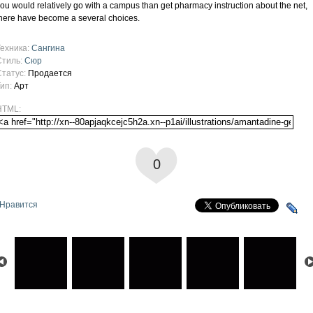
ou would relatively go with a campus than get pharmacy instruction about the net,
here have become a several choices.
Техника:
Сангина
Стиль:
Сюр
Статус:
Продается
Тип:
Арт
HTML:
0
Нравится