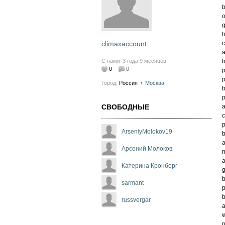
g
c
climaxaccount
b
С нами
3 года 9 месяцев
0
0
p
Город:
Россия
›
Москва
b
p
a
СВОБОДНЫЕ
c
p
ArseniyMolokov19
b
Арсений Молоков
n
a
Катерина Кронберг
g
b
sarmant
p
russvergar
a
w
n