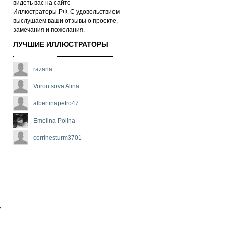
ви­деть вас на сай­те
Иллюстраторы.РФ. С удо­воль­стви­ем
выс­лу­ша­ем ва­ши от­зы­вы о про­ек­те,
за­ме­ча­ни­я и по­же­ла­ни­я.
ЛУЧШИЕ ИЛЛЮСТРАТОРЫ
razana
Vorontsova Alina
albertinapetro47
Emelina Polina
corrinesturm3701
y