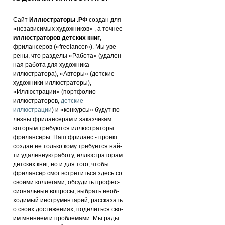
Сайт
Иллюстраторы .РФ
создан для
«не­за­ви­си­мых ху­дож­ни­ков» , а точнее
иллюстраторов детских книг
,
фрилансеров («fre­elan­cer»). Мы уве­
ре­ны, что раз­де­лы «Работа» (уда­лен­
ная работа для художника
иллюстратора), «Авторы» (детские
художники-иллюстраторы),
«Иллюстрации» (портфолио
иллюстраторов,
детские
иллюстрации
) и «кон­кур­сы» бу­дут по­
лез­ны фри­лан­се­рам и за­каз­чи­кам
которым требуются иллюстраторы
фрилансеры. Наш фри­ланс - про­ект
соз­дан не толь­ко кому требуется най­
ти уда­лен­ную ра­бо­ту, иллюстраторам
детских книг, но и для то­го, что­бы
фри­лан­сер смог встре­тить­ся здесь со
сво­ими кол­ле­га­ми, об­су­дить про­фес­
си­ональ­ные воп­ро­сы, выб­рать не­об­
хо­ди­мый инс­тру­мен­та­рий, расс­ка­зать
о сво­их дос­ти­же­ни­ях, по­де­лить­ся сво­
им мнением и проб­ле­ма­ми. Мы рады