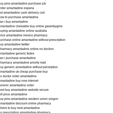
buy pms-amantadine purchase jcb
order amantadine espana
et amantadine cash delivery cod
how to purchase amantadine
an i buy amantadine
amantadine chewable buy online gwambygine
uying amantadine online australia
price amantadine mexico pharmacy
urchase online amantadine without prescription
uy amantadine twitter
harmacy amantadine online no doctors
mantadine generic fedex
an i purchase amantadine
harmacy amantadine priority mail
uy generic amantadine without persription
amantadine uk cheap purchase buy
o doctor order amantadine
mantadine buy now internet
eneric amantadine order
est buy amantadine website secure
ill price amantadine
buy pms-amantadine western union oregon
mantadine discount online pharmacy
here to buy next amantadine
o prescription amantadine pharmacy