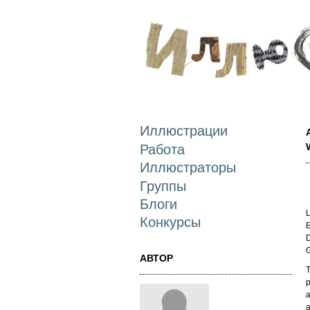
Иллюстрации
Работа
Иллюстраторы
Группы
Блоги
L
Конкурсы
E
D
АВТОР
T
p
a