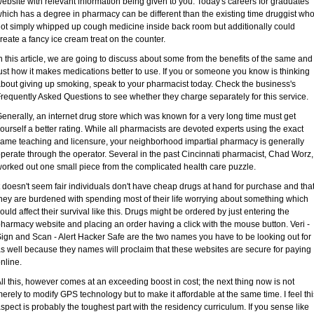
ebsite with relevant information being given to you. Today's careers for graduates
hich has a degree in pharmacy can be different than the existing time druggist wh
ot simply whipped up cough medicine inside back room but additionally could
reate a fancy ice cream treat on the counter.
n this article, we are going to discuss about some from the benefits of the same and
ust how it makes medications better to use. If you or someone you know is thinking
bout giving up smoking, speak to your pharmacist today. Check the business's
requently Asked Questions to see whether they charge separately for this service.
enerally, an internet drug store which was known for a very long time must get
ourself a better rating. While all pharmacists are devoted experts using the exact
ame teaching and licensure, your neighborhood impartial pharmacy is generally
perate through the operator. Several in the past Cincinnati pharmacist, Chad Worz,
orked out one small piece from the complicated health care puzzle.
t doesn't seem fair individuals don't have cheap drugs at hand for purchase and tha
hey are burdened with spending most of their life worrying about something which
ould affect their survival like this. Drugs might be ordered by just entering the
harmacy website and placing an order having a click with the mouse button. Veri -
ign and Scan - Alert Hacker Safe are the two names you have to be looking out for
s well because they names will proclaim that these websites are secure for paying
nline.
ll this, however comes at an exceeding boost in cost; the next thing now is not
erely to modify GPS technology but to make it affordable at the same time. I feel thi
spect is probably the toughest part with the residency curriculum. If you sense like