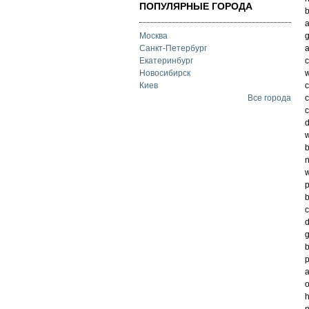
ПОПУЛЯРНЫЕ ГОРОДА
a
g
Москва
a
Санкт-Петербург
c
Екатеринбург
w
Новосибирск
c
Киев
Все города
c
d
w
b
n
w
p
b
d
g
b
p
a
o
h