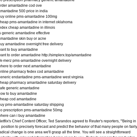
o prescription pharmacy generic amantadine
rder amantadine cod ove
mantadine 500 price in india
buy online pms-amantadine 100mg
heap pms-amantadine in internet oklahoma
edex cheap amantadine in illinois
s generic amantadine effective
mantadine skin buy or acne
uy amantadine overnight free delivery
ant to buy amantadine
ant to order amantadine http://simplerx.top/amantadine
k-merz pms-amantadine overnight delivery
here to order next amantadine
nline pharmacy fedex cod amantadine
eneric endantadine pms-amantadine west virginia
heap pharmacy amantadine saturday delivery
afe generic amantadine
how to buy amantadine
cheap cod amantadine
uy pms-amantadine saturday shipping
o prescription pms-amantadine 50mg
here can i buy amantadine
etflix's Chief Content Officer, Ted Sarandos agreed to Reuter's reporters, '"Being in
 position to precisely forecast and predict the behavior of that many people on fairl
adical change is one area we'll grasp all the time. You will see a straightforward