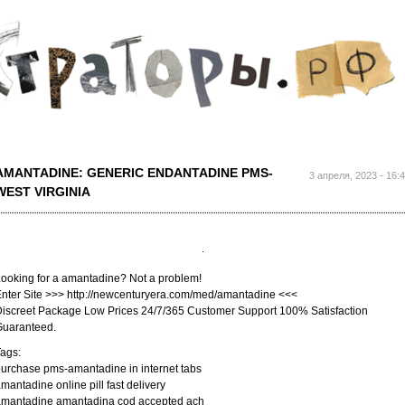
Перейти к
основному
содержанию
AMANTADINE: GENERIC ENDANTADINE PMS-
3 апреля, 2023 - 16:
WEST VIRGINIA
ooking for a amantadine? Not a problem!
nter Site >>> http://newcenturyera.com/med/amantadine <<<
iscreet Package Low Prices 24/7/365 Customer Support 100% Satisfaction
Guaranteed.
ags:
urchase pms-amantadine in internet tabs
mantadine online pill fast delivery
amantadine amantadina cod accepted ach