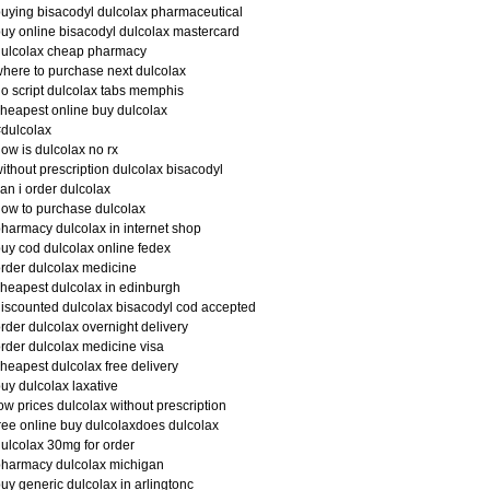
uying bisacodyl dulcolax pharmaceutical
uy online bisacodyl dulcolax mastercard
dulcolax cheap pharmacy
here to purchase next dulcolax
o script dulcolax tabs memphis
heapest online buy dulcolax
dulcolax
ow is dulcolax no rx
ithout prescription dulcolax bisacodyl
an i order dulcolax
ow to purchase dulcolax
harmacy dulcolax in internet shop
uy cod dulcolax online fedex
rder dulcolax medicine
heapest dulcolax in edinburgh
iscounted dulcolax bisacodyl cod accepted
rder dulcolax overnight delivery
rder dulcolax medicine visa
heapest dulcolax free delivery
uy dulcolax laxative
ow prices dulcolax without prescription
ree online buy dulcolaxdoes dulcolax
ulcolax 30mg for order
harmacy dulcolax michigan
uy generic dulcolax in arlingtonc