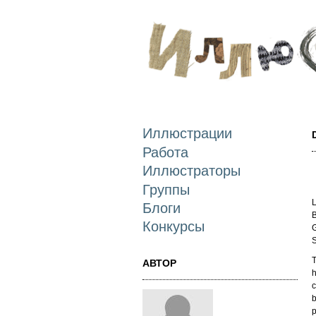
Иллюстрации
Работа
Иллюстраторы
Группы
L
Блоги
B
Конкурсы
G
S
T
АВТОР
h
c
b
p