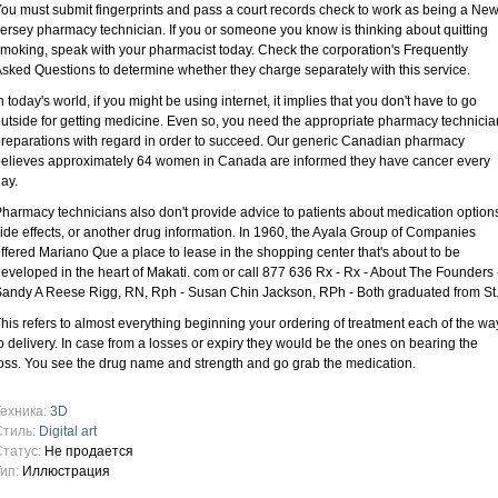
ou must submit fingerprints and pass a court records check to work as being a Ne
ersey pharmacy technician. If you or someone you know is thinking about quitting
moking, speak with your pharmacist today. Check the corporation's Frequently
sked Questions to determine whether they charge separately with this service.
n today's world, if you might be using internet, it implies that you don't have to go
utside for getting medicine. Even so, you need the appropriate pharmacy technicia
reparations with regard in order to succeed. Our generic Canadian pharmacy
elieves approximately 64 women in Canada are informed they have cancer every
ay.
harmacy technicians also don't provide advice to patients about medication option
ide effects, or another drug information. In 1960, the Ayala Group of Companies
ffered Mariano Que a place to lease in the shopping center that's about to be
eveloped in the heart of Makati. com or call 877 636 Rx - Rx - About The Founders 
andy A Reese Rigg, RN, Rph - Susan Chin Jackson, RPh - Both graduated from St
his refers to almost everything beginning your ordering of treatment each of the wa
o delivery. In case from a losses or expiry they would be the ones on bearing the
oss. You see the drug name and strength and go grab the medication.
Техника:
3D
Стиль:
Digital art
Статус:
Не продается
Тип:
Иллюстрация