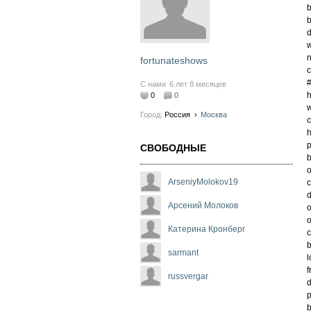
b
b
w
n
fortunateshows
c
#
С нами
6 лет 8 месяцев
h
0
0
w
Город:
Россия
›
Москва
c
h
p
СВОБОДНЫЕ
b
o
ArseniyMolokov19
c
d
Арсений Молоков
o
o
Катерина Кронберг
c
b
sarmant
l
f
russvergar
d
p
b