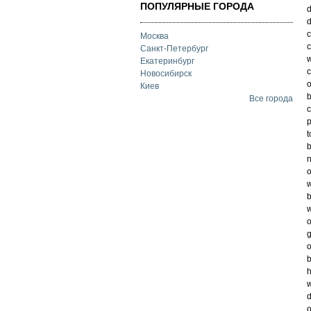
ПОПУЛЯРНЫЕ ГОРОДА
d
d
c
Москва
c
Санкт-Петербург
w
Екатеринбург
c
Новосибирск
o
Киев
b
Все города
c
p
t
b
n
o
w
b
w
o
g
o
b
h
w
d
o