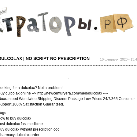
Перейти к
основному
содержанию
DULCOLAX | NO SCRIPT NO PRESCRIPTION
10 февраля, 2020 - 13:
ooking for a dulcolax? Not a problem!
uy dulcolax online --> http://newcenturyera.com/med/dulcolax ----
uaranteed Worldwide Shipping Discreet Package Low Prices 24/7/365 Customer
upport 100% Satisfaction Guaranteed.
ags:
ow to buy dulcolax
ost dulcolax fast medicine
uy dulcolax without prescription cod
harmacy dulcolax order