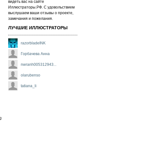
ви­деть вас на сай­те
Иллюстраторы.РФ. С удо­воль­стви­ем
выс­лу­ша­ем ва­ши от­зы­вы о про­ек­те,
за­ме­ча­ни­я и по­же­ла­ни­я.
ЛУЧШИЕ ИЛЛЮСТРАТОРЫ
razorbladeINK
Горбачева Анна
nwranh005312943...
olarubenso
tatiana_li
g