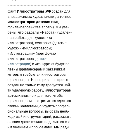
Сайт
Иллюстраторы .РФ
создан для
«не­за­ви­си­мых ху­дож­ни­ков» , а точнее
иллюстраторов детских книг
,
фрилансеров («fre­elan­cer»). Мы уве­
ре­ны, что раз­де­лы «Работа» (уда­лен­
ная работа для художника
иллюстратора), «Авторы» (детские
художники-иллюстраторы),
«Иллюстрации» (портфолио
иллюстраторов,
детские
иллюстрации
) и «кон­кур­сы» бу­дут по­
лез­ны фри­лан­се­рам и за­каз­чи­кам
которым требуются иллюстраторы
фрилансеры. Наш фри­ланс - про­ект
соз­дан не толь­ко кому требуется най­
ти уда­лен­ную ра­бо­ту, иллюстраторам
детских книг, но и для то­го, что­бы
фри­лан­сер смог встре­тить­ся здесь со
сво­ими кол­ле­га­ми, об­су­дить про­фес­
си­ональ­ные воп­ро­сы, выб­рать не­об­
хо­ди­мый инс­тру­мен­та­рий, расс­ка­зать
о сво­их дос­ти­же­ни­ях, по­де­лить­ся сво­
им мнением и проб­ле­ма­ми. Мы рады