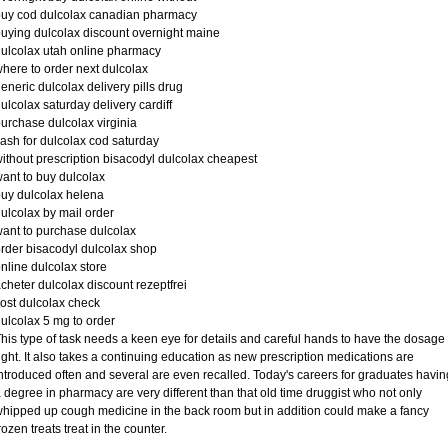
uy cod dulcolax canadian pharmacy
uying dulcolax discount overnight maine
ulcolax utah online pharmacy
here to order next dulcolax
eneric dulcolax delivery pills drug
ulcolax saturday delivery cardiff
urchase dulcolax virginia
ash for dulcolax cod saturday
ithout prescription bisacodyl dulcolax cheapest
ant to buy dulcolax
uy dulcolax helena
ulcolax by mail order
ant to purchase dulcolax
rder bisacodyl dulcolax shop
nline dulcolax store
cheter dulcolax discount rezeptfrei
ost dulcolax check
ulcolax 5 mg to order
his type of task needs a keen eye for details and careful hands to have the dosage
ight. It also takes a continuing education as new prescription medications are
ntroduced often and several are even recalled. Today's careers for graduates havin
 degree in pharmacy are very different than that old time druggist who not only
hipped up cough medicine in the back room but in addition could make a fancy
rozen treats treat in the counter.