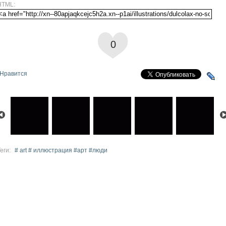
HTML:
0
Нравится
еги:
# art # иллюстрация #арт #люди