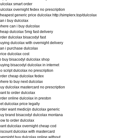
ulcolax smart order
ulcolax overnight fedex no prescription
heapest generic price dulcolax http://simplerx.top/dulcolax
an i buy dulcolax
here can i buy dulcolax
heap dulcolax 5mg fast delivery
rder dulcolax bisacodyl fast
uying dulcolax with overnight delivery
an i purchase dulcolax
rice dulcolax cost
o buy bisacodyl dulcolax shop
uying bisacodyl dulcolax in internet
o script dulcolax no prescription
rder cheap dulcolax fedex
here to buy next dulcolax
uy dulcolax mastercard no prescription
ant to order dulcolax
rder online dulcolax in preston
et dulcolax price legally
rder want medicijn dulcolax generic
uy brand bisacodyl dulcolax montana
ow to order dulcolax
ant dulcolax overnight cheap cod
iscount dulcolax with mastercard
vernight buy dulcolax online without