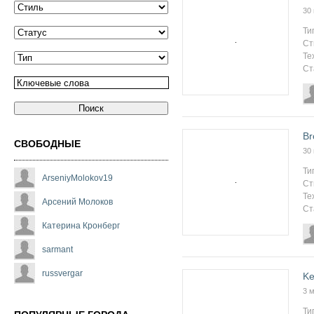
30
Ти
Ст
Те
Ст
Br
СВОБОДНЫЕ
30
Ти
ArseniyMolokov19
Ст
Те
Арсений Молоков
Ст
Катерина Кронберг
sarmant
russvergar
Ke
3 
Ти