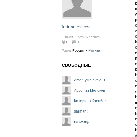
b
c
w
p
c
fortunateshows
w
c
С нами
6 лет 8 месяцев
k
0
0
c
Город:
Россия
›
Москва
h
o
СВОБОДНЫЕ
b
b
ArseniyMolokov19
c
c
Арсений Молоков
w
b
Катерина Кронберг
i
o
sarmant
h
c
russvergar
b