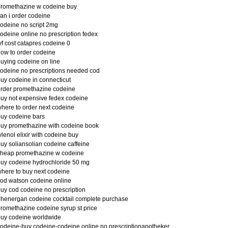
promethazine w codeine buy
an i order codeine
odeine no script 2mg
odeine online no prescription fedex
vf cost catapres codeine 0
ow to order codeine
uying codeine on line
odeine no prescriptions needed cod
uy codeine in connecticut
rder promethazine codeine
uy not expensive fedex codeine
here to order next codeine
uy codeine bars
uy promethazine with codeine book
ylenol elixir with codeine buy
uy soliansolian codeine caffeine
cheap promethazine w codeine
uy codeine hydrochloride 50 mg
here to buy next codeine
od watson codeine online
uy cod codeine no prescription
henergan codeine cocktail complete purchase
romethazine codeine syrup st price
uy codeine worldwide
odeine-buy codeine-codeine online no prescriptionapotheker