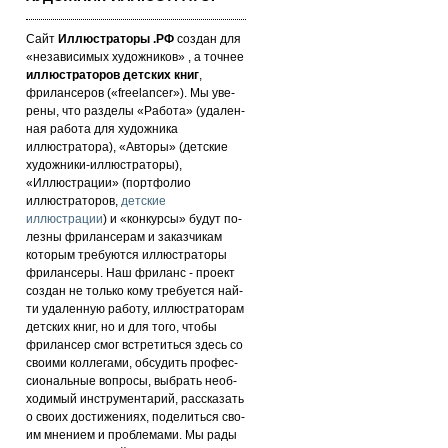
Сайт
Иллюстраторы .РФ
создан для
«не­за­ви­си­мых ху­дож­ни­ков» , а точнее
иллюстраторов детских книг
,
фрилансеров («fre­elan­cer»). Мы уве­
ре­ны, что раз­де­лы «Работа» (уда­лен­
ная работа для художника
иллюстратора), «Авторы» (детские
художники-иллюстраторы),
«Иллюстрации» (портфолио
иллюстраторов,
детские
иллюстрации
) и «кон­кур­сы» бу­дут по­
лез­ны фри­лан­се­рам и за­каз­чи­кам
которым требуются иллюстраторы
фрилансеры. Наш фри­ланс - про­ект
соз­дан не толь­ко кому требуется най­
ти уда­лен­ную ра­бо­ту, иллюстраторам
детских книг, но и для то­го, что­бы
фри­лан­сер смог встре­тить­ся здесь со
сво­ими кол­ле­га­ми, об­су­дить про­фес­
си­ональ­ные воп­ро­сы, выб­рать не­об­
хо­ди­мый инс­тру­мен­та­рий, расс­ка­зать
о сво­их дос­ти­же­ни­ях, по­де­лить­ся сво­
им мнением и проб­ле­ма­ми. Мы рады