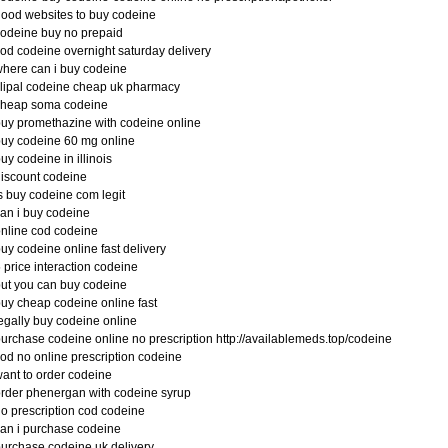
ood websites to buy codeine
odeine buy no prepaid
od codeine overnight saturday delivery
here can i buy codeine
lipal codeine cheap uk pharmacy
cheap soma codeine
uy promethazine with codeine online
uy codeine 60 mg online
uy codeine in illinois
iscount codeine
s buy codeine com legit
an i buy codeine
nline cod codeine
uy codeine online fast delivery
 price interaction codeine
ut you can buy codeine
uy cheap codeine online fast
egally buy codeine online
urchase codeine online no prescription http://availablemeds.top/codeine
od no online prescription codeine
ant to order codeine
rder phenergan with codeine syrup
o prescription cod codeine
an i purchase codeine
urchase codeine uk delivery