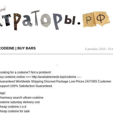
Перейти к
основному
содержанию
CODEINE | BUY BARS
8 декабря, 2019 - 19:
ooking for a codeine? Not a problem!
uy codeine online ==> http://availablemeds.top/codeine ----
uaranteed Worldwide Shipping Discreet Package Low Prices 24/7/365 Customer
upport 100% Satisfaction Guaranteed.
ags:
harmacy search ultram codeine
odeine saturday delivery cod
heap codeine c.o.d
heap codeine for sale