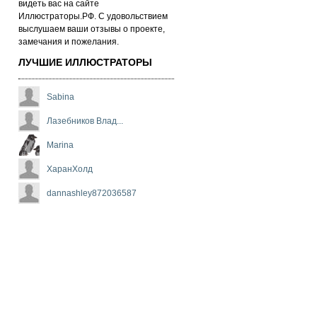
ви­деть вас на сай­те
Иллюстраторы.РФ. С удо­воль­стви­ем
выс­лу­ша­ем ва­ши от­зы­вы о про­ек­те,
за­ме­ча­ни­я и по­же­ла­ни­я.
ЛУЧШИЕ ИЛЛЮСТРАТОРЫ
Sabina
Лазебников Влад...
Marina
ХаранХолд
dannashley872036587