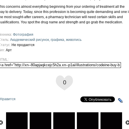
his concerns almost everything beginning from your ordering of treatment all the
ay to delivery. Today, since this profession is becoming quite demanding and one 
he most sought-after careers, a pharmacy technician will need certain skills and
ualifications. You spot the drug name and strength and go grab the medication.
Техника:
Фотография
Стиль:
Академический рисунок, графика, живопись
Статус:
Не продается
Тип:
Арт
HTML:
0
Нравится