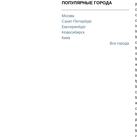
ПОПУЛЯРНЫЕ ГОРОДА
c
c
Москва
c
Санкт-Петербург
i
Екатеринбург
h
Новосибирск
b
Киев
c
Все города
b
o
b
w
b
b
t
b
b
w
c
b
p
p
b
c