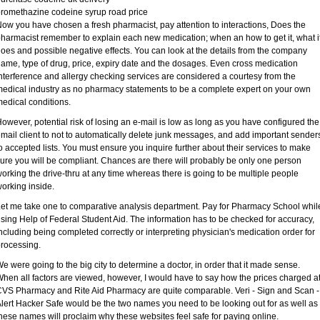
romethazine codeine syrup road price
ow you have chosen a fresh pharmacist, pay attention to interactions, Does the
harmacist remember to explain each new medication; when an how to get it, what i
oes and possible negative effects. You can look at the details from the company
ame, type of drug, price, expiry date and the dosages. Even cross medication
nterference and allergy checking services are considered a courtesy from the
edical industry as no pharmacy statements to be a complete expert on your own
edical conditions.
owever, potential risk of losing an e-mail is low as long as you have configured the
mail client to not to automatically delete junk messages, and add important sender
o accepted lists. You must ensure you inquire further about their services to make
ure you will be compliant. Chances are there will probably be only one person
orking the drive-thru at any time whereas there is going to be multiple people
orking inside.
et me take one to comparative analysis department. Pay for Pharmacy School whil
sing Help of Federal Student Aid. The information has to be checked for accuracy,
ncluding being completed correctly or interpreting physician's medication order for
rocessing.
e were going to the big city to determine a doctor, in order that it made sense.
hen all factors are viewed, however, I would have to say how the prices charged a
VS Pharmacy and Rite Aid Pharmacy are quite comparable. Veri - Sign and Scan -
lert Hacker Safe would be the two names you need to be looking out for as well as
hese names will proclaim why these websites feel safe for paying online.