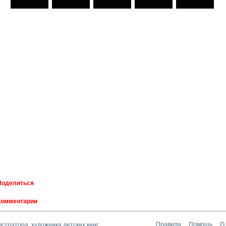
Поделиться
Комментарии
тратора, художника детских книг
Правила
Помощь
О