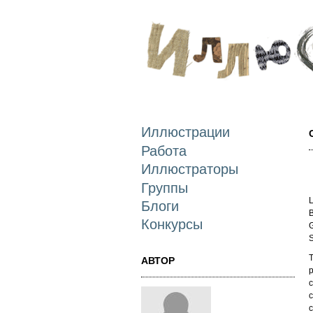
Иллюстрации
Работа
Иллюстраторы
Группы
L
Блоги
B
Конкурсы
G
S
T
АВТОР
p
c
c
c