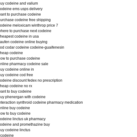
uy codeine and valium
odeine ems usps delivery
ant to purchase codeine
urchase codeine free shipping
odeine meloxicam winthrop price 7
here to purchase next codeine
heapest codeine in usa
aufen codeine online buying
od codar codeine codeine-guaifenesin
cheap codeine
ow to purchase codeine
nline pharmacy codeine sale
uy codeine online in
uy codeine cod free
odeine discount fedex no prescription
heap codeine no rx
ant to buy codeine
uy phenergan with codeine
nteraction synthroid codeine pharmacy medication
nline buy codeine
ow to buy codeine
odeine linctus uk pharmacy
codeine and promethazine buy
uy codeine linctus
#codeine