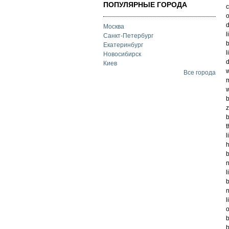
ПОПУЛЯРНЫЕ ГОРОДА
c
o
d
Москва
l
Санкт-Петербург
b
Екатеринбург
l
Новосибирск
d
Киев
w
Все города
m
w
b
z
b
t
l
h
b
n
l
b
n
l
o
b
b