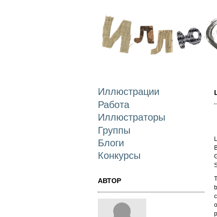
Иллюстрации
Работа
Иллюстраторы
Группы
L
Блоги
B
Конкурсы
G
S
T
АВТОР
b
c
o
p