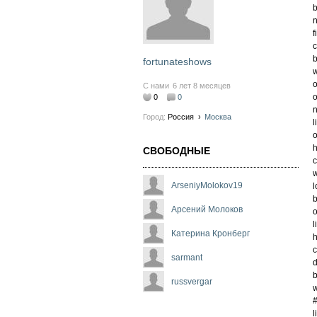
b
n
f
c
b
fortunateshows
w
o
С нами
6 лет 8 месяцев
o
0
0
n
Город:
Россия
›
Москва
l
o
h
СВОБОДНЫЕ
c
w
ArseniyMolokov19
l
b
Арсений Молоков
o
l
Катерина Кронберг
h
c
sarmant
d
b
russvergar
w
#
l