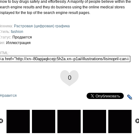
now to buy drugs safely and effortlessly. A majority of people believe within the
earch engine results and they do business using the online medical stores
isplayed for the top of the search engine result pages.
Техника:
Растровая (цифровая) графика
Стиль:
fashion
Статус:
Продается
Тип:
Иллюстрация
HTML:
0
Нравится