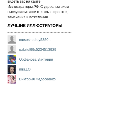
ви­деть вас на сай­те
Иллюстраторы.РФ. С удо­воль­стви­ем
выс­лу­ша­ем ва­ши от­зы­вы о про­ек­те,
за­ме­ча­ни­я и по­же­ла­ни­я.
ЛУЧШИЕ ИЛЛЮСТРАТОРЫ
moseshedley5350...
gabriel99s5234513929
Орфанова Виктория
mrs.LO
Виктория Федосеенко