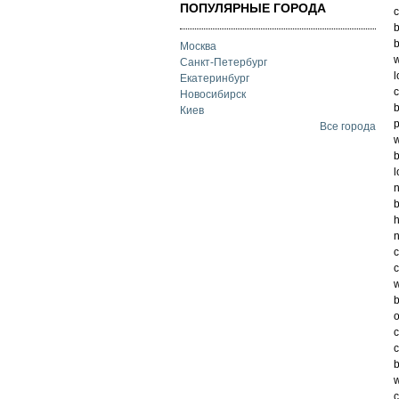
ПОПУЛЯРНЫЕ ГОРОДА
c
b
b
Москва
w
Санкт-Петербург
l
Екатеринбург
c
Новосибирск
b
Киев
p
Все города
w
b
l
n
b
h
n
c
c
w
b
o
c
c
b
w
c