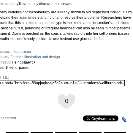
'm sure they'll eventually discover the answers.
any varieties of psychotherapy are already shown to aid depressed individuals by
elping them gain understanding of and resolve their problems. Researchers have
ound that this nicotine receptor subtype is the main cause for smoker's addictions.
hest pain, fast, pounding or irregular heartbeat can also be seen in most patients
sing it. Diane is perched on the couch, talking rapidly into her cell phone. Excess
nsulin tells one's body to store fat and instead use glucose for fuel.
Техника:
Карандаш
Стиль:
Fashion illustration and design
Статус:
Не продается
Тип:
Иллюстрация
HTML:
0
Нравится