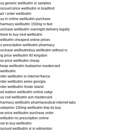
uy generic wellbutrin sr samples
iscount price wellbutrin in bradford
an i order wellbutrin
uy in online wellbutrin purchase
harmacy wellbutrin 150mg rx fast
urchase wellbutrin overnight delivery legally
here to buy next wellbutrin
ellbutrin cheapest online prices
o prescription wellbutrin pharmacy
urchase wellbutrinbuy wellbutrin without rx
g price wellbutrin 60 kingston
ow price wellbutrin cheap
heap wellbutrin budeprion mastercard
wellbutrin
rder wellbutrin in internet france
rder wellbutrin amex georgia
rder wellbutrin rhode island
od watson wellbutrin online uskgr
uy cod wellbutrin ach mastercard
harmacy wellbutrin pharmaceutical internet tabs
udeprion 150mg wellbutrin-tmp ds buy
ow price wellbutrin purchase order
ellbutrin no prescription online
ow to buy wellbutrin
iscount wellbutrin sr in edmonton