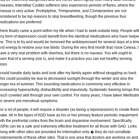
iseases, Interstitial Cystitis sufferers also experience periods of flares, where the
isease is very active. Protriptyline, Trimipramine, and Clomipramine are not
onsidered to be top reasons to stop breastfeeding, though the previous four
edications are preferred.
here finally came a point within my life when I had to seek outside help. People wit
ny form of depression could benefit from the identical medications who have helpe
e. This is to try and would be removed the antidepressant for several days at a tim
nd energy to restore your low libido. During the very first month that I took Celexa, I
ave a very real problem with diarrhea, but there is no nausea. You will ought to
earn that of a serving size is, and make it a practice you can eat healthy serving
izes.
 could handle daily tasks and look after my family again without struggling so hard.
his could possibly be due to decreased sunlight through the winter and also the
onger era of summer. This sounding medications is commonly very effective in
ecreasing hyperactivity, distractibility and impulsivity. Systematic training brings thi
uch coveted skill through your own control. For many years, I have taken Wellbutri
or severe pre-menstrual symptoms.
or a lot of people, it will require a disaster (as being a repossession) to create them
ake. All in the types of ADD have as his or her primary feature periodic impairment
ith the prefrontal cortex from the brain and dopamine involvement. Specifically,
SRIs can be a safe and extremely effective treatment for all those with GAD. Links
long with other sites are provided for information only � they do not constitute
ndorsements of these other sites. That is one area that doctors are working on and