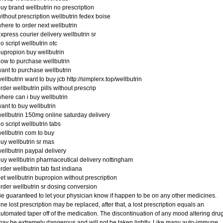
uy brand wellbutrin no prescription
ithout prescription wellbutrin fedex boise
here to order next wellbutrin
xpress courier delivery wellbutrin sr
o script wellbutrin otc
upropion buy wellbutrin
ow to purchase wellbutrin
ant to purchase wellbutrin
ellbutrin want to buy jcb http://simplerx.top/wellbutrin
rder wellbutrin pills without prescrip
here can i buy wellbutrin
ant to buy wellbutrin
ellbutrin 150mg online saturday delivery
o script wellbutrin tabs
ellbutrin com to buy
uy wellbutrin sr mas
ellbutrin paypal delivery
uy wellbutrin pharmaceutical delivery nottingham
rder wellbutrin tab fast indiana
et wellbutrin bupropion without prescription
rder wellbutrin sr dosing conversion
e guaranteed to let your physician know if happen to be on any other medicines.
ne lost prescription may be replaced, after that, a lost prescription equals an
utomated taper off of the medication. The discontinuation of any mood altering dru
ay be extremely dangerous and will not be taken lightly. Like many auto-immune