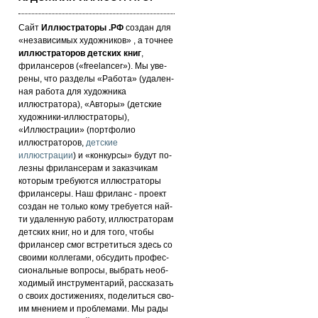
Сайт
Иллюстраторы .РФ
создан для
«не­за­ви­си­мых ху­дож­ни­ков» , а точнее
иллюстраторов детских книг
,
фрилансеров («fre­elan­cer»). Мы уве­
ре­ны, что раз­де­лы «Работа» (уда­лен­
ная работа для художника
иллюстратора), «Авторы» (детские
художники-иллюстраторы),
«Иллюстрации» (портфолио
иллюстраторов,
детские
иллюстрации
) и «кон­кур­сы» бу­дут по­
лез­ны фри­лан­се­рам и за­каз­чи­кам
которым требуются иллюстраторы
фрилансеры. Наш фри­ланс - про­ект
соз­дан не толь­ко кому требуется най­
ти уда­лен­ную ра­бо­ту, иллюстраторам
детских книг, но и для то­го, что­бы
фри­лан­сер смог встре­тить­ся здесь со
сво­ими кол­ле­га­ми, об­су­дить про­фес­
си­ональ­ные воп­ро­сы, выб­рать не­об­
хо­ди­мый инс­тру­мен­та­рий, расс­ка­зать
о сво­их дос­ти­же­ни­ях, по­де­лить­ся сво­
им мнением и проб­ле­ма­ми. Мы рады