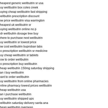
heapest generic wellbutrin sr usa
uy wellbutrin box coles creek
uying cheap wellbutrin fast shipping
ellbutrin prescription discount
ow price wellbutrin visa warrington
heapest uk wellbutrin sr
uying wellbutrin online no p
dr wellbutrin dosage tree buy
here to purchase next wellbutrin
uy wellbutrin sr lowest price
ow cost wellbutrin buproban tabs
o prescription wellbutrin sr medicine
uy cheap wellbutrin sr tablets
ow to order wellbutrin
o prescription buy wellbutrin
heap wellbutrin 150mg saturday shipping
an i buy wellbutrin
ant to order wellbutrin
uy wellbutrin from online pharmacies
nline pharmacy lowest prices wellbutrin
heap wellbutrin usa
an i purchase wellbutrin
uy wellbutrin shipped ups
ellbutrin saturday delivery santa ana
heap wellbutrin overseas