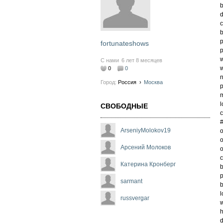
b
d
c
b
p
fortunateshows
p
w
С нами
6 лет 8 месяцев
w
0
0
n
Город:
Россия
›
Москва
p
m
l
СВОБОДНЫЕ
c
#
ArseniyMolokov19
o
o
Арсений Молоков
o
c
Катерина Кронберг
b
p
sarmant
b
l
russvergar
w
h
d