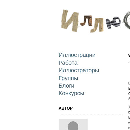
Иллюстрации
Работа
Иллюстраторы
Группы
L
Блоги
B
Конкурсы
G
S
T
АВТОР
b
t
w
n