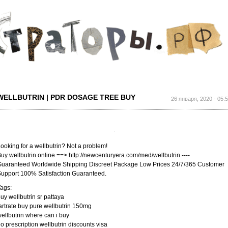
Перейти к
основному
содержанию
WELLBUTRIN | PDR DOSAGE TREE BUY
26 января, 2020 - 05:
ooking for a wellbutrin? Not a problem!
uy wellbutrin online ==> http://newcenturyera.com/med/wellbutrin ----
uaranteed Worldwide Shipping Discreet Package Low Prices 24/7/365 Customer
upport 100% Satisfaction Guaranteed.
ags:
uy wellbutrin sr pattaya
artrate buy pure wellbutrin 150mg
ellbutrin where can i buy
o prescription wellbutrin discounts visa