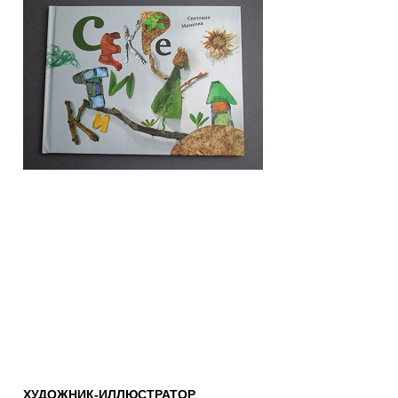
ХУДОЖНИК-ИЛЛЮСТРАТОР