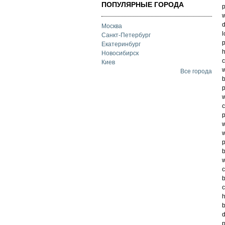
ПОПУЛЯРНЫЕ ГОРОДА
w
d
Москва
l
Санкт-Петербург
p
Екатеринбург
h
Новосибирск
c
Киев
w
Все города
b
p
w
c
p
w
w
p
b
w
c
b
c
h
b
d
p