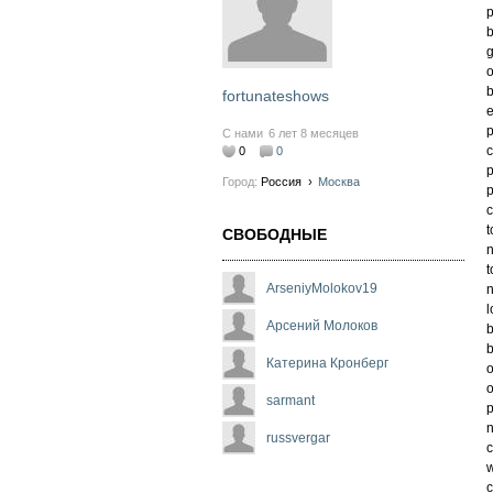
p
b
g
o
b
fortunateshows
e
p
С нами
6 лет 8 месяцев
c
0
0
p
Город:
Россия
›
Москва
p
c
t
СВОБОДНЫЕ
n
t
ArseniyMolokov19
n
l
Арсений Молоков
b
b
Катерина Кронберг
o
o
sarmant
p
n
russvergar
c
w
c