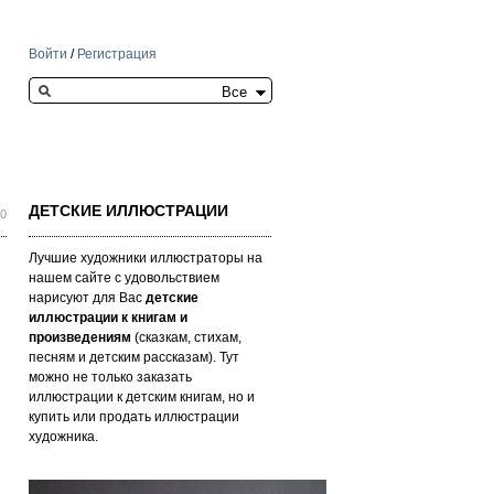
Войти
/
Регистрация
Search this site
ДЕТСКИЕ ИЛЛЮСТРАЦИИ
30
Лучшие художники иллюстраторы на
нашем сайте с удовольствием
нарисуют для Вас
детские
иллюстрации к книгам и
произведениям
(сказкам, стихам,
песням и детским рассказам). Тут
можно не только заказать
иллюстрации к детским книгам, но и
купить или продать иллюстрации
художника.