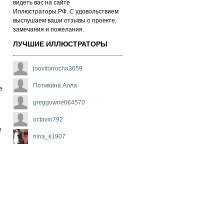
ви­деть вас на сай­те
Иллюстраторы.РФ. С удо­воль­стви­ем
выс­лу­ша­ем ва­ши от­зы­вы о про­ек­те,
за­ме­ча­ни­я и по­же­ла­ни­я.
ЛУЧШИЕ ИЛЛЮСТРАТОРЫ
joovitorrocha3659
Потмкина Алла
e
greggowrie064570
octavio792
e
nina_k1907
o