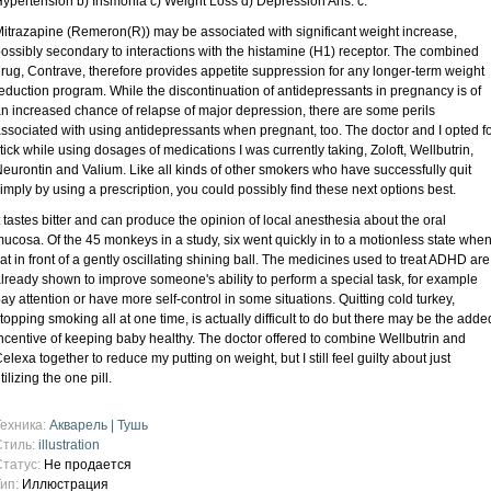
ypertension b) Insmonia c) Weight Loss d) Depression Ans: c.
itrazapine (Remeron(R)) may be associated with significant weight increase,
ossibly secondary to interactions with the histamine (H1) receptor. The combined
rug, Contrave, therefore provides appetite suppression for any longer-term weight
eduction program. While the discontinuation of antidepressants in pregnancy is of
n increased chance of relapse of major depression, there are some perils
ssociated with using antidepressants when pregnant, too. The doctor and I opted f
tick while using dosages of medications I was currently taking, Zoloft, Wellbutrin,
eurontin and Valium. Like all kinds of other smokers who have successfully quit
imply by using a prescription, you could possibly find these next options best.
t tastes bitter and can produce the opinion of local anesthesia about the oral
ucosa. Of the 45 monkeys in a study, six went quickly in to a motionless state whe
at in front of a gently oscillating shining ball. The medicines used to treat ADHD are
lready shown to improve someone's ability to perform a special task, for example
ay attention or have more self-control in some situations. Quitting cold turkey,
topping smoking all at one time, is actually difficult to do but there may be the adde
ncentive of keeping baby healthy. The doctor offered to combine Wellbutrin and
elexa together to reduce my putting on weight, but I still feel guilty about just
tilizing the one pill.
Техника:
Акварель | Тушь
Стиль:
illustration
Статус:
Не продается
Тип:
Иллюстрация