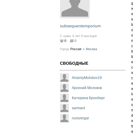
g
w
w
w
b
subsequentemporium
o
o
С нами
6 лет 8 месяцев
n
0
0
c
Город:
Россия
›
Москва
b
b
w
СВОБОДНЫЕ
c
w
ArseniyMolokov19
c
w
Арсений Молоков
w
l
Катерина Кронберг
w
o
sarmant
m
d
russvergar
w
b
w