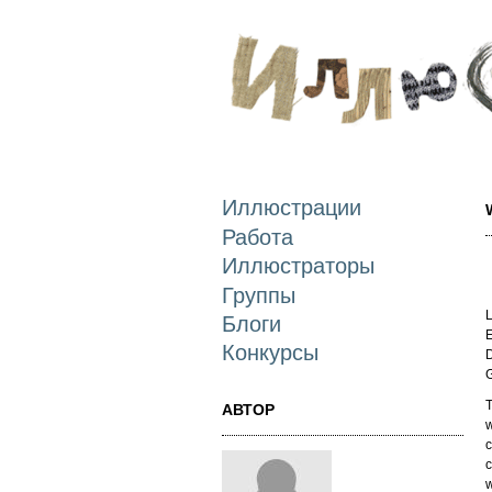
Иллюстрации
Работа
Иллюстраторы
Группы
L
Блоги
E
Конкурсы
D
T
АВТОР
w
c
c
w