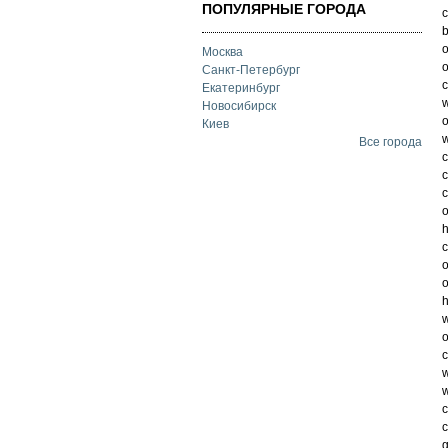
ПОПУЛЯРНЫЕ ГОРОДА
c
b
o
Москва
o
Санкт-Петербург
c
Екатеринбург
w
Новосибирск
o
Киев
w
Все города
c
c
c
o
h
c
o
o
h
w
o
c
w
w
c
c
g