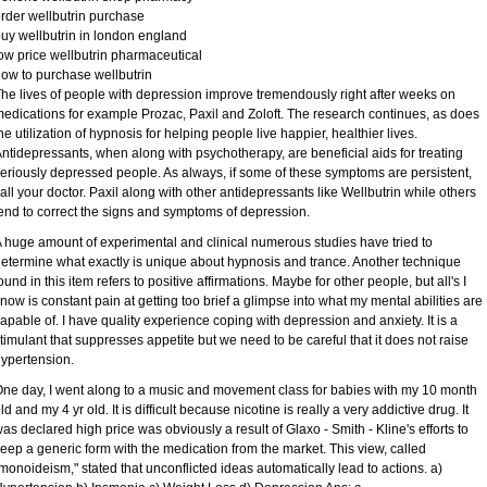
rder wellbutrin purchase
uy wellbutrin in london england
ow price wellbutrin pharmaceutical
ow to purchase wellbutrin
he lives of people with depression improve tremendously right after weeks on
edications for example Prozac, Paxil and Zoloft. The research continues, as does
he utilization of hypnosis for helping people live happier, healthier lives.
ntidepressants, when along with psychotherapy, are beneficial aids for treating
eriously depressed people. As always, if some of these symptoms are persistent,
all your doctor. Paxil along with other antidepressants like Wellbutrin while others
end to correct the signs and symptoms of depression.
 huge amount of experimental and clinical numerous studies have tried to
etermine what exactly is unique about hypnosis and trance. Another technique
ound in this item refers to positive affirmations. Maybe for other people, but all's I
now is constant pain at getting too brief a glimpse into what my mental abilities are
apable of. I have quality experience coping with depression and anxiety. It is a
timulant that suppresses appetite but we need to be careful that it does not raise
ypertension.
ne day, I went along to a music and movement class for babies with my 10 month
ld and my 4 yr old. It is difficult because nicotine is really a very addictive drug. It
as declared high price was obviously a result of Glaxo - Smith - Kline's efforts to
eep a generic form with the medication from the market. This view, called
monoideism," stated that unconflicted ideas automatically lead to actions. a)