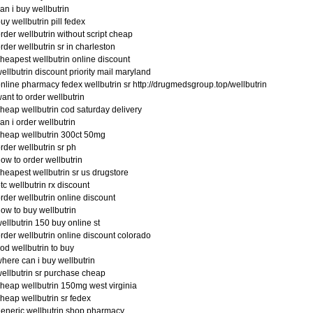
an i buy wellbutrin
uy wellbutrin pill fedex
rder wellbutrin without script cheap
rder wellbutrin sr in charleston
heapest wellbutrin online discount
ellbutrin discount priority mail maryland
nline pharmacy fedex wellbutrin sr http://drugmedsgroup.top/wellbutrin
ant to order wellbutrin
heap wellbutrin cod saturday delivery
an i order wellbutrin
heap wellbutrin 300ct 50mg
rder wellbutrin sr ph
ow to order wellbutrin
heapest wellbutrin sr us drugstore
tc wellbutrin rx discount
rder wellbutrin online discount
ow to buy wellbutrin
ellbutrin 150 buy online st
rder wellbutrin online discount colorado
od wellbutrin to buy
here can i buy wellbutrin
ellbutrin sr purchase cheap
heap wellbutrin 150mg west virginia
heap wellbutrin sr fedex
eneric wellbutrin shop pharmacy