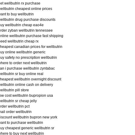
et wellbutrin rx purchase
ellbutrin cheapest online prices
ant to buy wellbutrin
ellbutrin drug purchase discounts
uy wellbutrin cheap eao4e
rder zyban wellbutrin tennessee
nline wellbutrin purchase fast shipping
eed wellbutrin cheap rx
heapest canadian prices for wellbutrin
uy online wellbutrin generic
uy safety no prescription wellbutrin
here to order next wellbutrin
an i purchase wellbutrin zyntabac
ellbutrin sr buy online real
heapest wellbutrin overnight discount
ellbutrin online cash on delivery
ellbutrin pill store
ow cost wellbutrin bupropion usa
ellbutrin sr cheap jelly
rder wellbutrin pct
ail order wellbutrin
iscount wellbutrin bupron new york
ant to purchase wellbutrin
uy cheapest generic wellbutrin sr
here to buy next wellbutrin