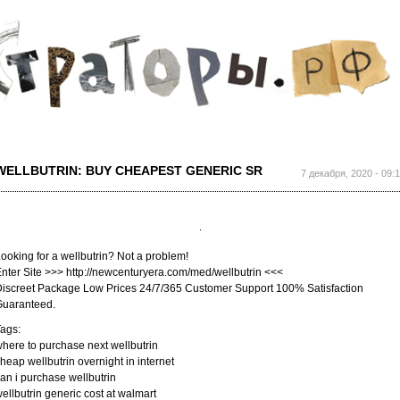
Перейти к
основному
содержанию
WELLBUTRIN: BUY CHEAPEST GENERIC SR
7 декабря, 2020 - 09:
ooking for a wellbutrin? Not a problem!
nter Site >>> http://newcenturyera.com/med/wellbutrin <<<
iscreet Package Low Prices 24/7/365 Customer Support 100% Satisfaction
Guaranteed.
ags:
here to purchase next wellbutrin
heap wellbutrin overnight in internet
an i purchase wellbutrin
ellbutrin generic cost at walmart