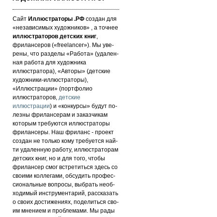
Сайт
Иллюстраторы .РФ
создан для
«не­за­ви­си­мых ху­дож­ни­ков» , а точнее
иллюстраторов детских книг
,
фрилансеров («fre­elan­cer»). Мы уве­
ре­ны, что раз­де­лы «Работа» (уда­лен­
ная работа для художника
иллюстратора), «Авторы» (детские
художники-иллюстраторы),
«Иллюстрации» (портфолио
иллюстраторов,
детские
иллюстрации
) и «кон­кур­сы» бу­дут по­
лез­ны фри­лан­се­рам и за­каз­чи­кам
которым требуются иллюстраторы
фрилансеры. Наш фри­ланс - про­ект
соз­дан не толь­ко кому требуется най­
ти уда­лен­ную ра­бо­ту, иллюстраторам
детских книг, но и для то­го, что­бы
фри­лан­сер смог встре­тить­ся здесь со
сво­ими кол­ле­га­ми, об­су­дить про­фес­
си­ональ­ные воп­ро­сы, выб­рать не­об­
хо­ди­мый инс­тру­мен­та­рий, расс­ка­зать
о сво­их дос­ти­же­ни­ях, по­де­лить­ся сво­
им мнением и проб­ле­ма­ми. Мы рады