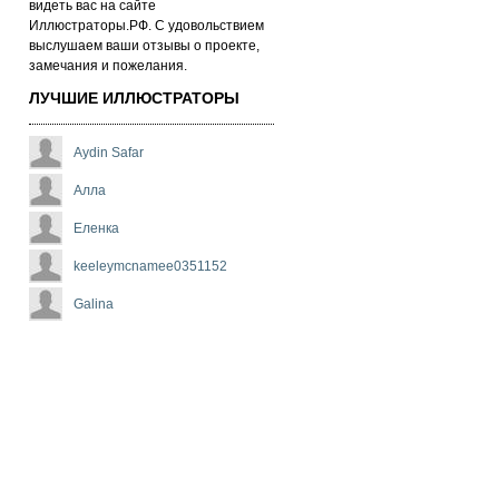
ви­деть вас на сай­те
Иллюстраторы.РФ. С удо­воль­стви­ем
выс­лу­ша­ем ва­ши от­зы­вы о про­ек­те,
за­ме­ча­ни­я и по­же­ла­ни­я.
ЛУЧШИЕ ИЛЛЮСТРАТОРЫ
Aydin Safar
Алла
Еленка
keeleymcnamee0351152
Galina