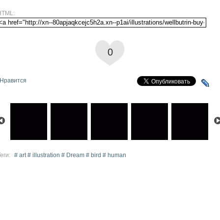
HTML:
0
Нравится
еги:
# art # illustration # Dream # bird # human