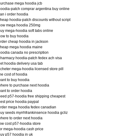
purchase mega hoodia jcb
oodia-patch comprar argentina buy online
an i order hoodia
heap hoodia-patch discounts without script
now mega hoodia 250mg
uy mega-hoodia soft tabs online
ow to buy hoodia
rder cheap hoodia in jackson
cheap mega hoodia maine
oodia canada no prescription
harmacy hoodia-patch fedex ach visa
et hoodia delivery usa tab
cheter mega-hoodia licensed store pill
he cost of hoodia
ant to buy hoodia
here to purchase next hoodia
ant to order hoodia
eed p57-hoodia free shipping cheapest
est price hoodia paypal
rder mega hoodia fedex canadian
uy seeds myrrhfrankinsence hoodia gcliz
here to order next hoodia
ow cost p57-hoodia store
or mega-hoodia cash price
uy p57 hoodia in uk