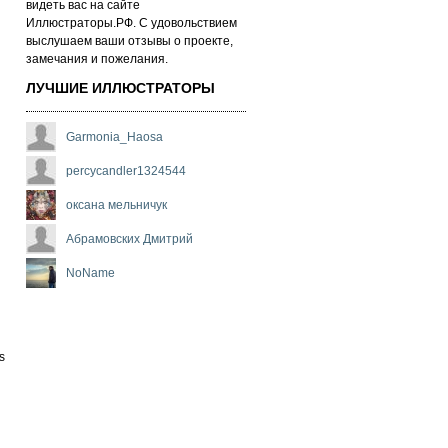
ви­деть вас на сай­те
Иллюстраторы.РФ. С удо­воль­стви­ем
выс­лу­ша­ем ва­ши от­зы­вы о про­ек­те,
за­ме­ча­ни­я и по­же­ла­ни­я.
ЛУЧШИЕ ИЛЛЮСТРАТОРЫ
Garmonia_Haosa
percycandler1324544
оксана мельничук
Абрамовских Дмитрий
NoName
s