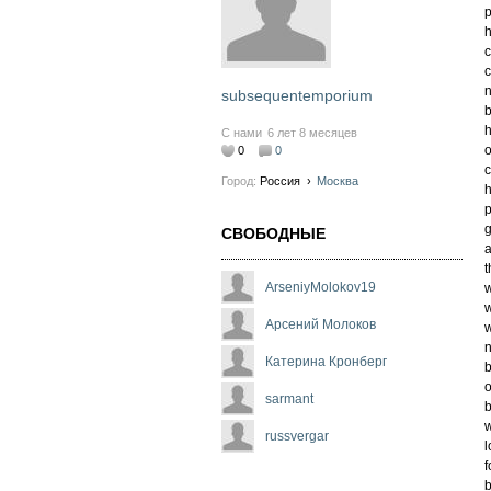
h
c
c
subsequentemporium
b
h
С нами
6 лет 8 месяцев
o
0
0
Город:
Россия
›
Москва
h
p
g
СВОБОДНЫЕ
a
t
ArseniyMolokov19
w
w
Арсений Молоков
w
n
Катерина Кронберг
b
o
sarmant
b
w
russvergar
l
f
b