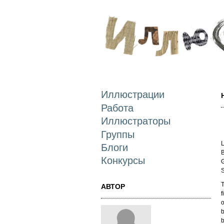
Иллюстрации
Работа
Иллюстраторы
Группы
L
Блоги
B
Конкурсы
G
S
T
АВТОР
f
o
b
b