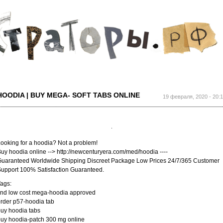
Перейти к
основному
содержанию
HOODIA | BUY MEGA- SOFT TABS ONLINE
19 февраля, 2020 - 20:
ooking for a hoodia? Not a problem!
uy hoodia online --> http://newcenturyera.com/med/hoodia ----
uaranteed Worldwide Shipping Discreet Package Low Prices 24/7/365 Customer
upport 100% Satisfaction Guaranteed.
ags:
ind low cost mega-hoodia approved
rder p57-hoodia tab
uy hoodia tabs
uy hoodia-patch 300 mg online