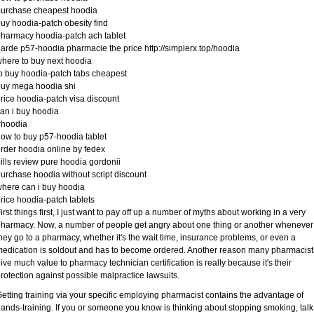
purchase cheapest hoodia
uy hoodia-patch obesity find
harmacy hoodia-patch ach tablet
arde p57-hoodia pharmacie the price http://simplerx.top/hoodia
here to buy next hoodia
o buy hoodia-patch tabs cheapest
uy mega hoodia shi
rice hoodia-patch visa discount
an i buy hoodia
#hoodia
ow to buy p57-hoodia tablet
rder hoodia online by fedex
ills review pure hoodia gordonii
urchase hoodia without script discount
here can i buy hoodia
rice hoodia-patch tablets
irst things first, I just want to pay off up a number of myths about working in a very
harmacy. Now, a number of people get angry about one thing or another whenever
hey go to a pharmacy, whether it's the wait time, insurance problems, or even a
edication is soldout and has to become ordered. Another reason many pharmacist
ive much value to pharmacy technician certification is really because it's their
rotection against possible malpractice lawsuits.
etting training via your specific employing pharmacist contains the advantage of
ands-training. If you or someone you know is thinking about stopping smoking, talk