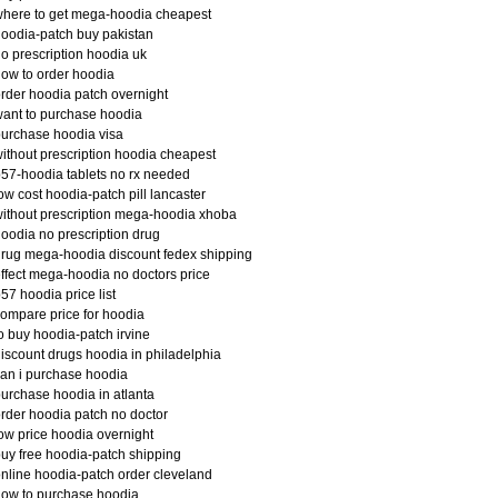
here to get mega-hoodia cheapest
oodia-patch buy pakistan
o prescription hoodia uk
ow to order hoodia
rder hoodia patch overnight
ant to purchase hoodia
urchase hoodia visa
ithout prescription hoodia cheapest
57-hoodia tablets no rx needed
ow cost hoodia-patch pill lancaster
ithout prescription mega-hoodia xhoba
oodia no prescription drug
rug mega-hoodia discount fedex shipping
ffect mega-hoodia no doctors price
57 hoodia price list
ompare price for hoodia
o buy hoodia-patch irvine
iscount drugs hoodia in philadelphia
an i purchase hoodia
urchase hoodia in atlanta
rder hoodia patch no doctor
ow price hoodia overnight
uy free hoodia-patch shipping
nline hoodia-patch order cleveland
ow to purchase hoodia