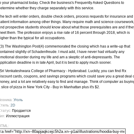
o your pharmacist today. Check the business's Frequently Asked Questions to
etermine whether they charge separately with this service.
he tech will enter orders, double check orders, process requests for insurance and
atient information among other things. Many require math and science coursework
nd prospective students should know about what those prerequisites are and if the
eet them. The profession enjoys a rise rate of 16 percent through 2018, which is
igher than the typical for all occupations.
(3) The Washington Post(4) commemorated the closing which has a write-up that
ontained slightly of Schadenfreude. I must add, I have never had virtually any
motional disorder during my life and am a skeptic of anti-depressants. The
pplication deadline is in late April, but it is best to apply much sooner.
 Sri Venkateshwara College of Pharmacy - Hyderabad. Luckily, you can find Rx
iscount cards, coupons, and savings programs which could save you a great deal 
oney, and a lot are relatively easy to find and manage. Think of computer as buyin
 slice of pizza in New York City - Buy in Manhattan plus it's $2.
Техника:
Уголь
Стиль:
2D
Статус:
Продается
Тип:
Иллюстрация
HTML: