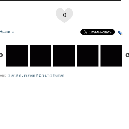
0
Нравится
еги:
# art # illustration # Dream # human