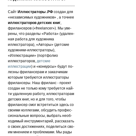
Сайт
Иллюстраторы .РФ
создан для
«не­за­ви­си­мых ху­дож­ни­ков» , а точнее
иллюстраторов детских книг
,
фрилансеров («fre­elan­cer»). Мы уве­
ре­ны, что раз­де­лы «Работа» (уда­лен­
ная работа для художника
иллюстратора), «Авторы» (детские
художники-иллюстраторы),
«Иллюстрации» (портфолио
иллюстраторов,
детские
иллюстрации
) и «кон­кур­сы» бу­дут по­
лез­ны фри­лан­се­рам и за­каз­чи­кам
которым требуются иллюстраторы
фрилансеры. Наш фри­ланс - про­ект
соз­дан не толь­ко кому требуется най­
ти уда­лен­ную ра­бо­ту, иллюстраторам
детских книг, но и для то­го, что­бы
фри­лан­сер смог встре­тить­ся здесь со
сво­ими кол­ле­га­ми, об­су­дить про­фес­
си­ональ­ные воп­ро­сы, выб­рать не­об­
хо­ди­мый инс­тру­мен­та­рий, расс­ка­зать
о сво­их дос­ти­же­ни­ях, по­де­лить­ся сво­
им мнением и проб­ле­ма­ми. Мы рады