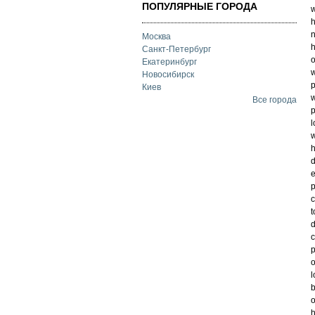
ПОПУЛЯРНЫЕ ГОРОДА
w
h
n
Москва
h
Санкт-Петербург
o
Екатеринбург
w
Новосибирск
p
Киев
w
Все города
p
l
w
h
d
e
p
c
t
d
c
p
o
l
b
o
h