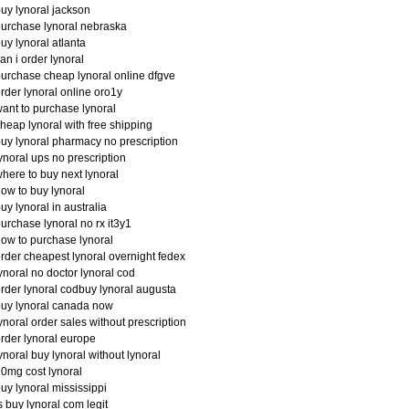
uy lynoral jackson
urchase lynoral nebraska
uy lynoral atlanta
an i order lynoral
urchase cheap lynoral online dfgve
rder lynoral online oro1y
ant to purchase lynoral
heap lynoral with free shipping
uy lynoral pharmacy no prescription
ynoral ups no prescription
here to buy next lynoral
ow to buy lynoral
uy lynoral in australia
urchase lynoral no rx it3y1
ow to purchase lynoral
rder cheapest lynoral overnight fedex
ynoral no doctor lynoral cod
rder lynoral codbuy lynoral augusta
uy lynoral canada now
ynoral order sales without prescription
rder lynoral europe
ynoral buy lynoral without lynoral
0mg cost lynoral
uy lynoral mississippi
s buy lynoral com legit