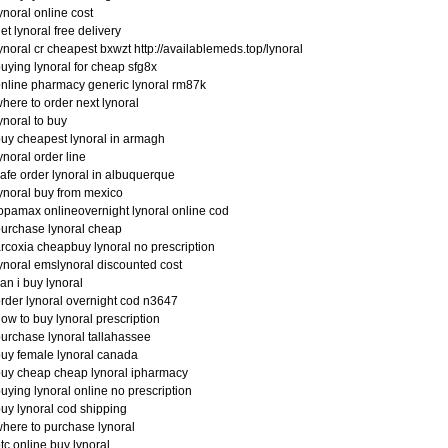
ynoral online cost
et lynoral free delivery
ynoral cr cheapest bxwzt http://availablemeds.top/lynoral
uying lynoral for cheap sfg8x
nline pharmacy generic lynoral rm87k
here to order next lynoral
ynoral to buy
uy cheapest lynoral in armagh
ynoral order line
afe order lynoral in albuquerque
ynoral buy from mexico
opamax onlineovernight lynoral online cod
urchase lynoral cheap
rcoxia cheapbuy lynoral no prescription
ynoral emslynoral discounted cost
an i buy lynoral
rder lynoral overnight cod n3647
ow to buy lynoral prescription
urchase lynoral tallahassee
uy female lynoral canada
uy cheap cheap lynoral ipharmacy
uying lynoral online no prescription
uy lynoral cod shipping
here to purchase lynoral
tc online buy lynoral