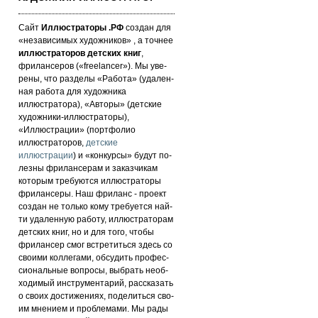
Сайт
Иллюстраторы .РФ
создан для
«не­за­ви­си­мых ху­дож­ни­ков» , а точнее
иллюстраторов детских книг
,
фрилансеров («fre­elan­cer»). Мы уве­
ре­ны, что раз­де­лы «Работа» (уда­лен­
ная работа для художника
иллюстратора), «Авторы» (детские
художники-иллюстраторы),
«Иллюстрации» (портфолио
иллюстраторов,
детские
иллюстрации
) и «кон­кур­сы» бу­дут по­
лез­ны фри­лан­се­рам и за­каз­чи­кам
которым требуются иллюстраторы
фрилансеры. Наш фри­ланс - про­ект
соз­дан не толь­ко кому требуется най­
ти уда­лен­ную ра­бо­ту, иллюстраторам
детских книг, но и для то­го, что­бы
фри­лан­сер смог встре­тить­ся здесь со
сво­ими кол­ле­га­ми, об­су­дить про­фес­
си­ональ­ные воп­ро­сы, выб­рать не­об­
хо­ди­мый инс­тру­мен­та­рий, расс­ка­зать
о сво­их дос­ти­же­ни­ях, по­де­лить­ся сво­
им мнением и проб­ле­ма­ми. Мы рады