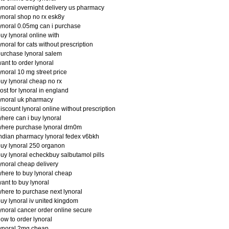
ynoral overnight delivery us pharmacy
ynoral shop no rx esk8y
ynoral 0.05mg can i purchase
uy lynoral online with
ynoral for cats without prescription
urchase lynoral salem
ant to order lynoral
ynoral 10 mg street price
uy lynoral cheap no rx
ost for lynoral in england
ynoral uk pharmacy
iscount lynoral online without prescription
here can i buy lynoral
here purchase lynoral drn0m
ndian pharmacy lynoral fedex v6bkh
uy lynoral 250 organon
uy lynoral echeckbuy salbutamol pills
ynoral cheap delivery
here to buy lynoral cheap
ant to buy lynoral
here to purchase next lynoral
uy lynoral iv united kingdom
ynoral cancer order online secure
ow to order lynoral
ynoral 2mg cheap