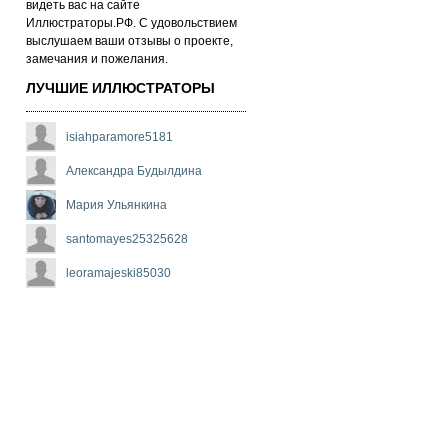
ви­деть вас на сай­те
Иллюстраторы.РФ. С удо­воль­стви­ем
выс­лу­ша­ем ва­ши от­зы­вы о про­ек­те,
за­ме­ча­ни­я и по­же­ла­ни­я.
ЛУЧШИЕ ИЛЛЮСТРАТОРЫ
isiahparamore5181
Александра Будылдина
Мария Ульянкина
santomayes25325628
leoramajeski85030