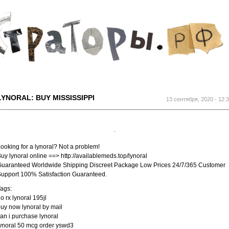
Перейти к
основному
содержанию
LYNORAL: BUY MISSISSIPPI
13 сентября, 2020 - 12:
ooking for a lynoral? Not a problem!
uy lynoral online ==> http://availablemeds.top/lynoral
uaranteed Worldwide Shipping Discreet Package Low Prices 24/7/365 Customer
upport 100% Satisfaction Guaranteed.
ags:
o rx lynoral 195jl
uy now lynoral by mail
an i purchase lynoral
ynoral 50 mcg order yswd3