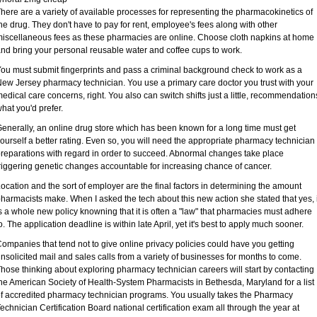
here are a variety of available processes for representing the pharmacokinetics of
he drug. They don't have to pay for rent, employee's fees along with other
iscellaneous fees as these pharmacies are online. Choose cloth napkins at home
nd bring your personal reusable water and coffee cups to work.
ou must submit fingerprints and pass a criminal background check to work as a
ew Jersey pharmacy technician. You use a primary care doctor you trust with your
edical care concerns, right. You also can switch shifts just a little, recommendation
hat you'd prefer.
enerally, an online drug store which has been known for a long time must get
ourself a better rating. Even so, you will need the appropriate pharmacy technician
reparations with regard in order to succeed. Abnormal changes take place
riggering genetic changes accountable for increasing chance of cancer.
ocation and the sort of employer are the final factors in determining the amount
harmacists make. When I asked the tech about this new action she stated that yes, i
s a whole new policy knowning that it is often a "law" that pharmacies must adhere
o. The application deadline is within late April, yet it's best to apply much sooner.
ompanies that tend not to give online privacy policies could have you getting
nsolicited mail and sales calls from a variety of businesses for months to come.
hose thinking about exploring pharmacy technician careers will start by contacting
he American Society of Health-System Pharmacists in Bethesda, Maryland for a list
f accredited pharmacy technician programs. You usually takes the Pharmacy
echnician Certification Board national certification exam all through the year at