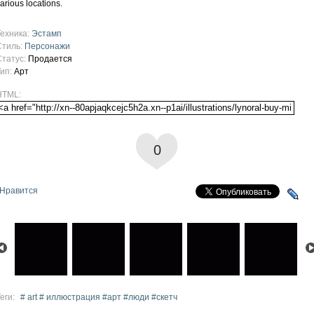
arious locations.
Техника:
Эстамп
Стиль:
Персонажи
Статус:
Продается
Тип:
Арт
HTML:
0
Нравится
еги:
# art # иллюстрация #арт #люди #скетч