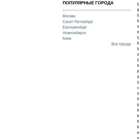
ПОПУЛЯРНЫЕ ГОРОДА
l
g
l
Москва
b
Санкт-Петербург
o
Екатеринбург
w
Новосибирск
l
Киев
b
Все города
l
s
l
t
p
a
l
c
o
h
p
b
b
b
b
w
o