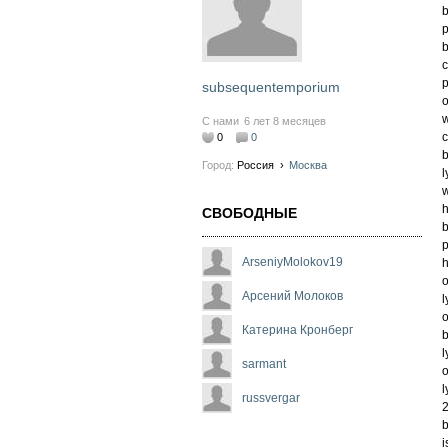
b
p
b
c
p
subsequentemporium
o
w
С нами
6 лет 8 месяцев
c
0
0
b
Город:
Россия
›
Москва
l
w
h
СВОБОДНЫЕ
b
p
ArseniyMolokov19
h
o
Арсений Молоков
l
o
Катерина Кронберг
b
l
sarmant
o
l
russvergar
2
b
i