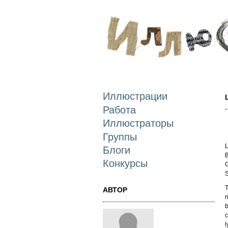
Иллюстрации
Работа
Иллюстраторы
Группы
L
Блоги
B
Конкурсы
G
S
T
АВТОР
n
b
c
l