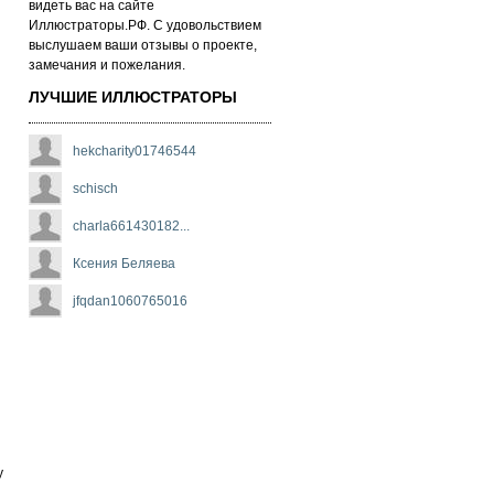
ви­деть вас на сай­те
Иллюстраторы.РФ. С удо­воль­стви­ем
выс­лу­ша­ем ва­ши от­зы­вы о про­ек­те,
за­ме­ча­ни­я и по­же­ла­ни­я.
ЛУЧШИЕ ИЛЛЮСТРАТОРЫ
hekcharity01746544
schisch
charla661430182...
Ксения Беляева
jfqdan1060765016
y