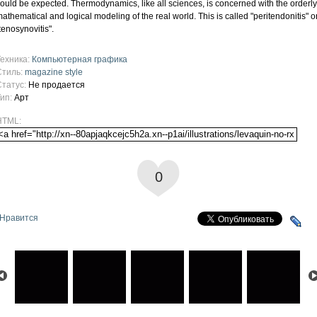
ould be expected. Thermodynamics, like all sciences, is concerned with the orderly
athematical and logical modeling of the real world. This is called "peritendonitis" o
tenosynovitis".
Техника:
Компьютерная графика
Стиль:
magazine style
Статус:
Не продается
Тип:
Арт
HTML:
0
Нравится