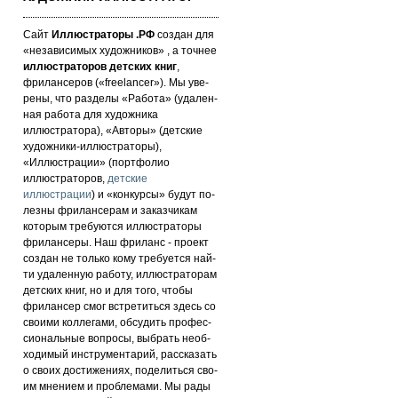
Сайт
Иллюстраторы .РФ
создан для
«не­за­ви­си­мых ху­дож­ни­ков» , а точнее
иллюстраторов детских книг
,
фрилансеров («fre­elan­cer»). Мы уве­
ре­ны, что раз­де­лы «Работа» (уда­лен­
ная работа для художника
иллюстратора), «Авторы» (детские
художники-иллюстраторы),
«Иллюстрации» (портфолио
иллюстраторов,
детские
иллюстрации
) и «кон­кур­сы» бу­дут по­
лез­ны фри­лан­се­рам и за­каз­чи­кам
которым требуются иллюстраторы
фрилансеры. Наш фри­ланс - про­ект
соз­дан не толь­ко кому требуется най­
ти уда­лен­ную ра­бо­ту, иллюстраторам
детских книг, но и для то­го, что­бы
фри­лан­сер смог встре­тить­ся здесь со
сво­ими кол­ле­га­ми, об­су­дить про­фес­
си­ональ­ные воп­ро­сы, выб­рать не­об­
хо­ди­мый инс­тру­мен­та­рий, расс­ка­зать
о сво­их дос­ти­же­ни­ях, по­де­лить­ся сво­
им мнением и проб­ле­ма­ми. Мы рады