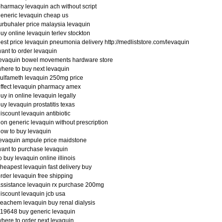
harmacy levaquin ach without script
eneric levaquin cheap us
urbuhaler price malaysia levaquin
uy online levaquin terlev stockton
est price levaquin pneumonia delivery http://medliststore.com/levaquin
ant to order levaquin
evaquin bowel movements hardware store
here to buy next levaquin
ulfameth levaquin 250mg price
ffect levaquin pharmacy amex
uy in online levaquin legally
uy levaquin prostatitis texas
iscount levaquin antibiotic
on generic levaquin without prescription
ow to buy levaquin
evaquin ampule price maidstone
ant to purchase levaquin
o buy levaquin online illinois
heapest levaquin fast delivery buy
rder levaquin free shipping
ssistance levaquin rx purchase 200mg
iscount levaquin jcb usa
eachem levaquin buy renal dialysis
19648 buy generic levaquin
here to order next levaquin