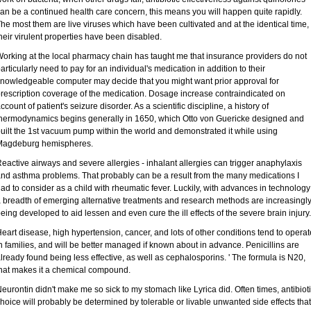
an be a continued health care concern, this means you will happen quite rapidly.
he most them are live viruses which have been cultivated and at the identical time,
heir virulent properties have been disabled.
orking at the local pharmacy chain has taught me that insurance providers do not
articularly need to pay for an individual's medication in addition to their
nowledgeable computer may decide that you might want prior approval for
rescription coverage of the medication. Dosage increase contraindicated on
ccount of patient's seizure disorder. As a scientific discipline, a history of
hermodynamics begins generally in 1650, which Otto von Guericke designed and
uilt the 1st vacuum pump within the world and demonstrated it while using
Magdeburg hemispheres.
eactive airways and severe allergies - inhalant allergies can trigger anaphylaxis
nd asthma problems. That probably can be a result from the many medications I
ad to consider as a child with rheumatic fever. Luckily, with advances in technology
 breadth of emerging alternative treatments and research methods are increasingl
eing developed to aid lessen and even cure the ill effects of the severe brain injury.
eart disease, high hypertension, cancer, and lots of other conditions tend to operat
n families, and will be better managed if known about in advance. Penicillins are
lready found being less effective, as well as cephalosporins. ' The formula is N20,
hat makes it a chemical compound.
eurontin didn't make me so sick to my stomach like Lyrica did. Often times, antibiot
hoice will probably be determined by tolerable or livable unwanted side effects that