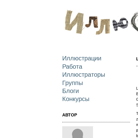
Иллюстрации
Работа
Иллюстраторы
Группы
L
Блоги
B
Конкурсы
G
S
T
АВТОР
z
m
p
b