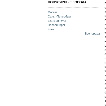
ПОПУЛЯРНЫЕ ГОРОДА
p
g
t
Москва
b
Санкт-Петербург
b
Екатеринбург
w
Новосибирск
l
Киев
w
Все города
s
e
b
b
d
n
h
l
w
t
c
o
a
d
s
1
w