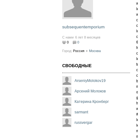
w
l
w
c
c
subsequentemporium
l
c
С нами
6 лет 8 месяцев
6
0
0
h
Город:
Россия
›
Москва
c
l
t
СВОБОДНЫЕ
c
c
ArseniyMolokov19
b
n
Арсений Молоков
o
g
Катерина Кронберг
h
w
sarmant
#
l
russvergar
l
n
n