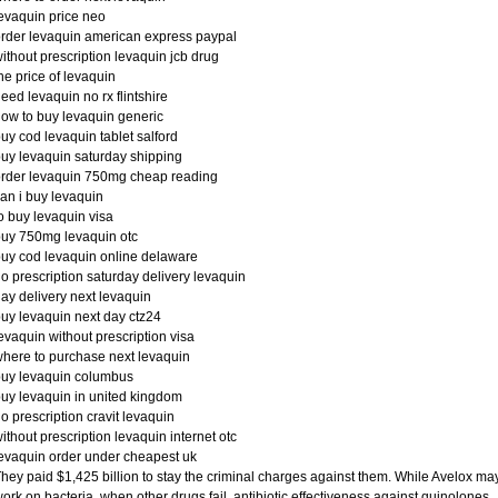
evaquin price neo
rder levaquin american express paypal
ithout prescription levaquin jcb drug
he price of levaquin
eed levaquin no rx flintshire
ow to buy levaquin generic
uy cod levaquin tablet salford
uy levaquin saturday shipping
rder levaquin 750mg cheap reading
an i buy levaquin
o buy levaquin visa
uy 750mg levaquin otc
uy cod levaquin online delaware
o prescription saturday delivery levaquin
ay delivery next levaquin
uy levaquin next day ctz24
evaquin without prescription visa
here to purchase next levaquin
uy levaquin columbus
uy levaquin in united kingdom
o prescription cravit levaquin
ithout prescription levaquin internet otc
evaquin order under cheapest uk
hey paid $1,425 billion to stay the criminal charges against them. While Avelox ma
ork on bacteria, when other drugs fail, antibiotic effectiveness against quinolones