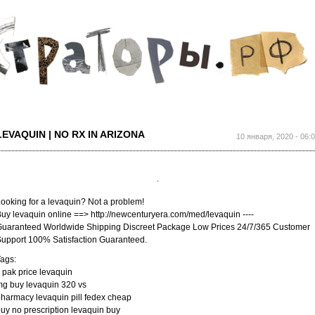
Перейти к
основному
содержанию
LEVAQUIN | NO RX IN ARIZONA
10 января, 2020 - 06:
ooking for a levaquin? Not a problem!
uy levaquin online ==> http://newcenturyera.com/med/levaquin ----
uaranteed Worldwide Shipping Discreet Package Low Prices 24/7/365 Customer
upport 100% Satisfaction Guaranteed.
ags:
 pak price levaquin
g buy levaquin 320 vs
harmacy levaquin pill fedex cheap
uy no prescription levaquin buy