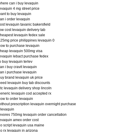
here can i buy levaquin
evaquin 4 mg street price
ant to buy levaquin
an i order levaquin
ost levaquin tavanic bakersfield
ow cost levaquin delivery tab
heapest levaquin fedex sale
25mg price philippines levaquin 0
ow to purchase levaquin
heap levaquin 500mg visa
evaquin lebact purchase fedex
o buy levaquin terlev
an i buy cravit levaquin
an i purchase levaquin
uy brand levaquin uk price
eed levaquin buy tab discounts
tc levaquin delivery shop lincoln
eneric levaquin cod accepted rx
ow to order levaquin
ithout prescription levaquin overnight purchase
levaquin
evores 750mg levaquin order cancellation
evaquin amex order cost
o script levaquin usa maine
o rx levaquin in arizona