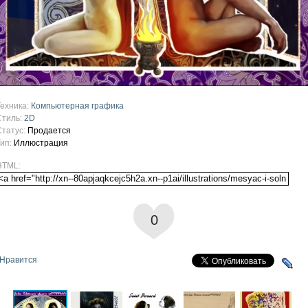
Техника:
Компьютерная графика
Стиль:
2D
Статус:
Продается
Тип:
Иллюстрация
HTML:
0
Нравится