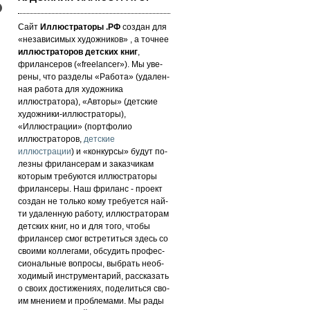
Сайт
Иллюстраторы .РФ
создан для
«не­за­ви­си­мых ху­дож­ни­ков» , а точнее
иллюстраторов детских книг
,
фрилансеров («fre­elan­cer»). Мы уве­
ре­ны, что раз­де­лы «Работа» (уда­лен­
ная работа для художника
иллюстратора), «Авторы» (детские
художники-иллюстраторы),
«Иллюстрации» (портфолио
иллюстраторов,
детские
иллюстрации
) и «кон­кур­сы» бу­дут по­
лез­ны фри­лан­се­рам и за­каз­чи­кам
которым требуются иллюстраторы
фрилансеры. Наш фри­ланс - про­ект
соз­дан не толь­ко кому требуется най­
ти уда­лен­ную ра­бо­ту, иллюстраторам
детских книг, но и для то­го, что­бы
фри­лан­сер смог встре­тить­ся здесь со
сво­ими кол­ле­га­ми, об­су­дить про­фес­
си­ональ­ные воп­ро­сы, выб­рать не­об­
хо­ди­мый инс­тру­мен­та­рий, расс­ка­зать
о сво­их дос­ти­же­ни­ях, по­де­лить­ся сво­
им мнением и проб­ле­ма­ми. Мы рады