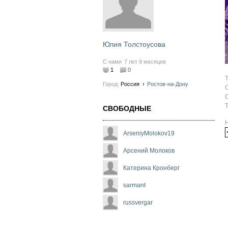
Юлия Толстоусова
С нами
7 лет 9 месяцев
1
0
Город:
Россия
›
Ростов-на-Дону
СВОБОДНЫЕ
ArseniyMolokov19
Арсений Молоков
Катерина Кронберг
sarmant
russvergar