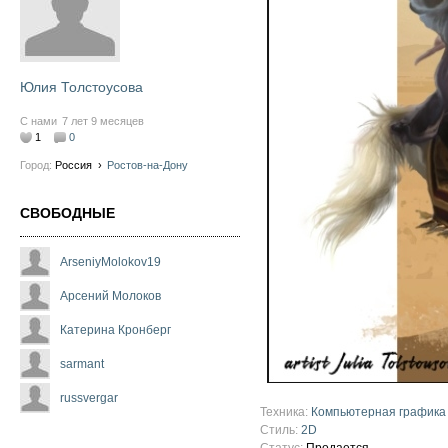
Юлия Толстоусова
С нами
7 лет 9 месяцев
1
0
Город:
Россия
›
Ростов-на-Дону
СВОБОДНЫЕ
ArseniyMolokov19
Арсений Молоков
Катерина Кронберг
sarmant
russvergar
Техника:
Компьютерная графика
Стиль:
2D