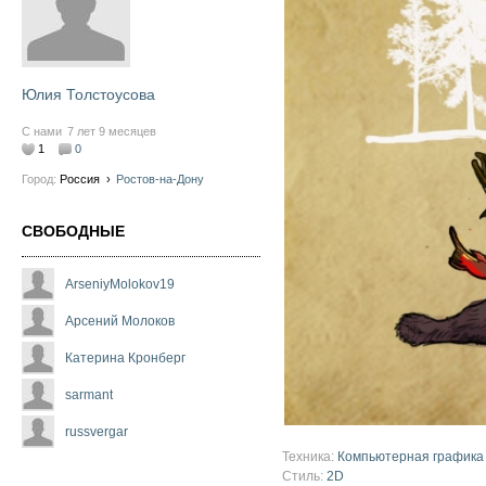
Юлия Толстоусова
С нами
7 лет 9 месяцев
1
0
Город:
Россия
›
Ростов-на-Дону
СВОБОДНЫЕ
ArseniyMolokov19
Арсений Молоков
Катерина Кронберг
sarmant
russvergar
Техника:
Компьютерная графика
Стиль:
2D