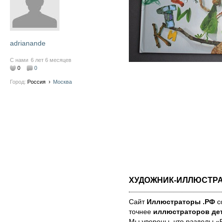
adrianande
С нами
6 лет 6 месяцев
0
0
Город:
Россия
›
Москва
ХУДОЖНИК-ИЛЛЮСТР
Сайт
Иллюстраторы .РФ
со
точнее
иллюстраторов дет
Мы уве­ре­ны, что раз­де­лы 