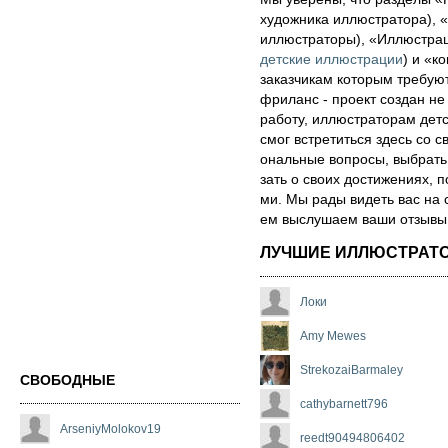
художника иллюстратора), «
иллюстраторы), «Иллюстра
детские иллюстрации
) и «ко
за­каз­чи­кам которым треб
фри­ланс - про­ект соз­дан не
ра­бо­ту, иллюстраторам детск
смог встре­тить­ся здесь со св
ональ­ные воп­ро­сы, выб­рать 
зать о сво­их дос­ти­же­ни­ях,
ми. Мы рады ви­деть вас на 
ем выс­лу­ша­ем ва­ши от­зы­вы о
ЛУЧШИЕ ИЛЛЮСТРАТ
Локи
Amy Mewes
StrekozaiBarmaley
СВОБОДНЫЕ
cathybarnett796
ArseniyMolokov19
reedt90494806402