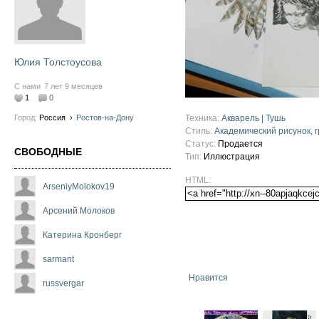
Юлия Толстоусова
С нами
7 лет 9 месяцев
1
0
Техника:
Акварель | Тушь
Город:
Россия
›
Ростов-на-Дону
Стиль:
Академический рисунок, 
Статус:
Продается
СВОБОДНЫЕ
Тип:
Иллюстрация
HTML:
ArseniyMolokov19
Арсений Молоков
Катерина Кронберг
sarmant
Нравится
russvergar