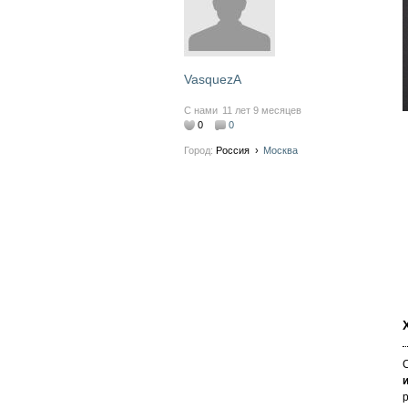
VasquezA
С нами
11 лет 9 месяцев
0
0
Город:
Россия
›
Москва
р