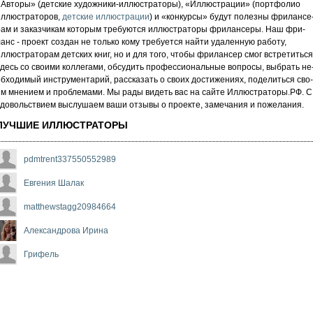
«Авторы» (детские художники-иллюстраторы), «Иллюстрации» (портфолио
иллюстраторов,
детские иллюстрации
) и «кон­кур­сы» бу­дут по­лез­ны фри­лан­се
рам и за­каз­чи­кам которым требуются иллюстраторы фрилансеры. Наш фри­
анс - про­ект соз­дан не толь­ко кому требуется най­ти уда­лен­ную ра­бо­ту,
ллюстраторам детских книг, но и для то­го, что­бы фри­лан­сер смог встре­тить­ся
десь со сво­ими кол­ле­га­ми, об­су­дить про­фес­си­ональ­ные воп­ро­сы, выб­рать не
б­хо­ди­мый инс­тру­мен­та­рий, расс­ка­зать о сво­их дос­ти­же­ни­ях, по­де­лить­ся сво­
м мнением и проб­ле­ма­ми. Мы рады ви­деть вас на сай­те Иллюстраторы.РФ. С
до­воль­стви­ем выс­лу­ша­ем ва­ши от­зы­вы о про­ек­те, за­ме­ча­ни­я и по­же­ла­ни­я.
ЛУЧШИЕ ИЛЛЮСТРАТОРЫ
pdmtrent337550552989
Евгения Шалак
matthewstagg20984664
Александрова Ирина
Грифель