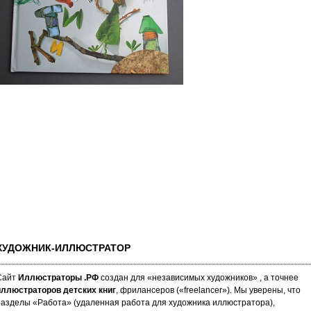
ХУДОЖНИК-ИЛЛЮСТРАТОР
Сайт
Иллюстраторы .РФ
создан для «не­за­ви­си­мых ху­дож­ни­ков» , а точнее
иллюстраторов детских книг
, фрилансеров («fre­elan­cer»). Мы уве­ре­ны, что
аз­де­лы «Работа» (уда­лен­ная работа для художника иллюстратора),