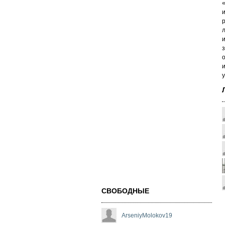
л
и
з
о
и
у
СВОБОДНЫЕ
ArseniyMolokov19