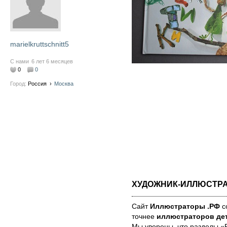
marielkruttschnitt5
С нами
6 лет 6 месяцев
0
0
Город:
Россия
›
Москва
ХУДОЖНИК-ИЛЛЮСТР
Сайт
Иллюстраторы .РФ
со
точнее
иллюстраторов дет
Мы уве­ре­ны, что раз­де­лы 