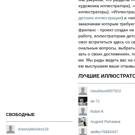
художника иллюстратора), «
иллюстраторы), «Иллюстра
детские иллюстрации
) и «ко
за­каз­чи­кам которым треб
фри­ланс - про­ект соз­дан не
ра­бо­ту, иллюстраторам детск
смог встре­тить­ся здесь со св
ональ­ные воп­ро­сы, выб­рать 
зать о сво­их дос­ти­же­ни­ях,
ми. Мы рады ви­деть вас на 
ем выс­лу­ша­ем ва­ши от­зы­вы о
ЛУЧШИЕ ИЛЛЮСТРАТ
claudiauok907810
ak-72
Natali-K
СВОБОДНЫЕ
Андрей Рябчиков
ArseniyMolokov19
steffen76884447