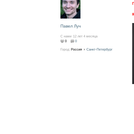
Павел Луч
С нами
12 лет 4 месяца
0
0
Город:
Россия
›
Санкт-Петербург