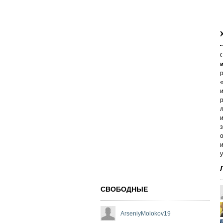
р
л
и
з
о
и
у
СВОБОДНЫЕ
ArseniyMolokov19