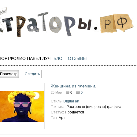
Перейти к
основному
содержанию
ПОРТФОЛИО ПАВЕЛ ЛУЧ
БЛОГ
ОТЗЫВЫ
Главные вкладки
Просмотр
(активная вкладка)
Следить
Женщина из племени.
25 Мар
0
0
Стиль:
Digital art
Техника:
Растровая (цифровая) графика
Статус:
Продается
Тип:
Арт