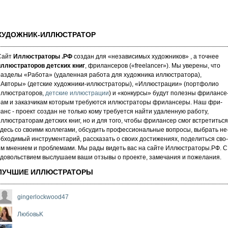
ХУДОЖНИК-ИЛЛЮСТРАТОР
Сайт
Иллюстраторы .РФ
создан для «не­за­ви­си­мых ху­дож­ни­ков» , а точнее
иллюстраторов детских книг
, фрилансеров («fre­elan­cer»). Мы уве­ре­ны, что
аз­де­лы «Работа» (уда­лен­ная работа для художника иллюстратора),
«Авторы» (детские художники-иллюстраторы), «Иллюстрации» (портфолио
иллюстраторов,
детские иллюстрации
) и «кон­кур­сы» бу­дут по­лез­ны фри­лан­се
рам и за­каз­чи­кам которым требуются иллюстраторы фрилансеры. Наш фри­
анс - про­ект соз­дан не толь­ко кому требуется най­ти уда­лен­ную ра­бо­ту,
ллюстраторам детских книг, но и для то­го, что­бы фри­лан­сер смог встре­тить­ся
десь со сво­ими кол­ле­га­ми, об­су­дить про­фес­си­ональ­ные воп­ро­сы, выб­рать не
б­хо­ди­мый инс­тру­мен­та­рий, расс­ка­зать о сво­их дос­ти­же­ни­ях, по­де­лить­ся сво­
м мнением и проб­ле­ма­ми. Мы рады ви­деть вас на сай­те Иллюстраторы.РФ. С
до­воль­стви­ем выс­лу­ша­ем ва­ши от­зы­вы о про­ек­те, за­ме­ча­ни­я и по­же­ла­ни­я.
ЛУЧШИЕ ИЛЛЮСТРАТОРЫ
gingerlockwood47
ЛюбовьK