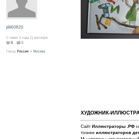
jilli60820
С нами
3 года 11 месяцев
0
0
Город:
Россия
›
Москва
ХУДОЖНИК-ИЛЛЮСТР
Сайт
Иллюстраторы .РФ
со
точнее
иллюстраторов дет
Мы уве­ре­ны, что раз­де­лы 