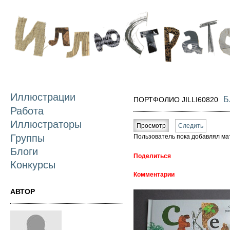
П
о
с
Иллюстрации
Б
ПОРТФОЛИО JILLI60820
Работа
Главные вкладки
Иллюстраторы
Просмотр
(активная вкладка)
Следить
Группы
Пользователь пока добавлял ма
Блоги
Поделиться
Конкурсы
Комментарии
АВТОР