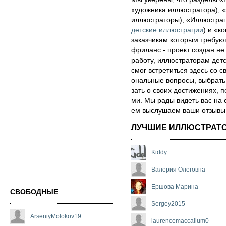
художника иллюстратора), «
иллюстраторы), «Иллюстра
детские иллюстрации
) и «ко
за­каз­чи­кам которым треб
фри­ланс - про­ект соз­дан не
ра­бо­ту, иллюстраторам детск
смог встре­тить­ся здесь со св
ональ­ные воп­ро­сы, выб­рать 
зать о сво­их дос­ти­же­ни­ях,
ми. Мы рады ви­деть вас на 
ем выс­лу­ша­ем ва­ши от­зы­вы о
ЛУЧШИЕ ИЛЛЮСТРАТ
Kiddy
Валерия Олеговна
Ершова Марина
СВОБОДНЫЕ
Sergey2015
ArseniyMolokov19
laurencemaccallum0