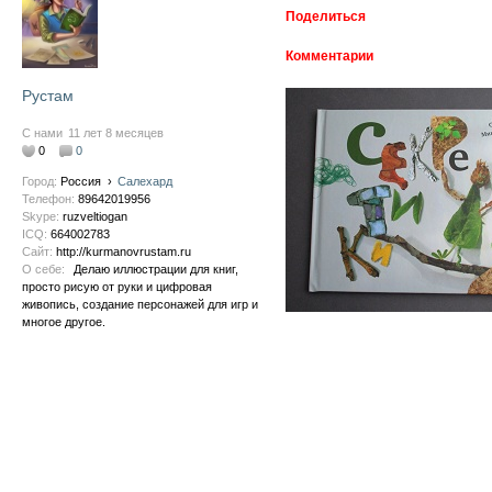
Поделиться
Комментарии
Рустам
С нами
11 лет 8 месяцев
0
0
Город:
Россия
›
Салехард
Телефон:
89642019956
Skype:
ruzveltiogan
ICQ:
664002783
Сайт:
http://kurmanovrustam.ru
О себе:
Делаю иллюстрации для книг,
просто рисую от руки и цифровая
живопись, создание персонажей для игр и
многое другое.