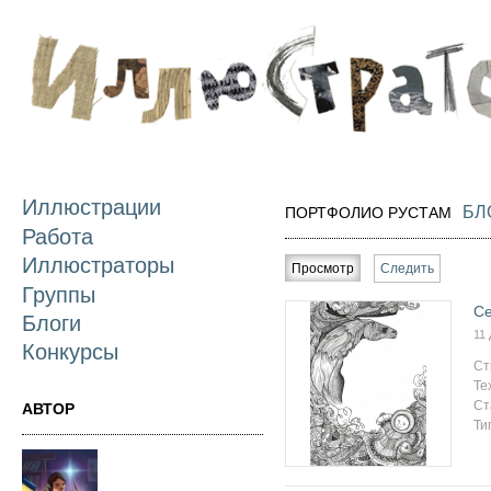
П
о
с
Иллюстрации
БЛ
ПОРТФОЛИО РУСТАМ
Работа
Главные вкладки
Иллюстраторы
Просмотр
(активная вкладка)
Следить
Группы
Се
Блоги
11
Конкурсы
Ст
Те
Ст
АВТОР
Ти