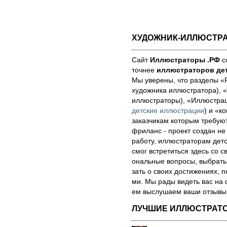
ХУДОЖНИК-ИЛЛЮСТР
Сайт
Иллюстраторы .РФ
со
точнее
иллюстраторов дет
Мы уве­ре­ны, что раз­де­лы 
художника иллюстратора), «
иллюстраторы), «Иллюстра
детские иллюстрации
) и «ко
за­каз­чи­кам которым треб
фри­ланс - про­ект соз­дан не
ра­бо­ту, иллюстраторам детск
смог встре­тить­ся здесь со св
ональ­ные воп­ро­сы, выб­рать 
зать о сво­их дос­ти­же­ни­ях,
ми. Мы рады ви­деть вас на 
ем выс­лу­ша­ем ва­ши от­зы­вы о
ЛУЧШИЕ ИЛЛЮСТРАТ