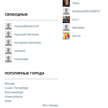
Лора
dickweed052405973
СВОБОДНЫЕ
m.e.l.
ArseniyMolokov19
Marishka
Арсений Молоков
Ani-lis
Катерина Кронберг
sarmant
russvergar
ПОПУЛЯРНЫЕ ГОРОДА
Москва
Санкт-Петербург
Екатеринбург
Новосибирск
Киев
Все города