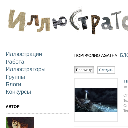
П
о
с
Иллюстрации
БЛ
ПОРТФОЛИО AGATHA
Работа
Главные вкладки
Иллюстраторы
Просмотр
(активная вкладка)
Следить
Группы
Th
Блоги
18
Конкурсы
Ст
Те
Ст
АВТОР
Ти