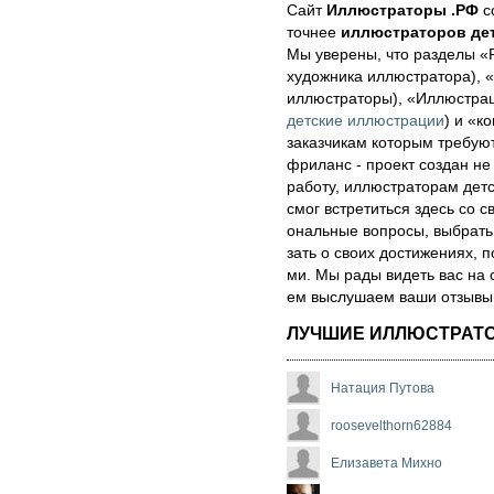
Сайт
Иллюстраторы .РФ
со
точнее
иллюстраторов дет
Мы уве­ре­ны, что раз­де­лы 
художника иллюстратора), «
иллюстраторы), «Иллюстра
детские иллюстрации
) и «ко
за­каз­чи­кам которым треб
фри­ланс - про­ект соз­дан не
ра­бо­ту, иллюстраторам детск
смог встре­тить­ся здесь со св
ональ­ные воп­ро­сы, выб­рать 
зать о сво­их дос­ти­же­ни­ях,
ми. Мы рады ви­деть вас на 
ем выс­лу­ша­ем ва­ши от­зы­вы о
ЛУЧШИЕ ИЛЛЮСТРАТ
Натация Путова
roosevelthorn62884
Елизавета Михно