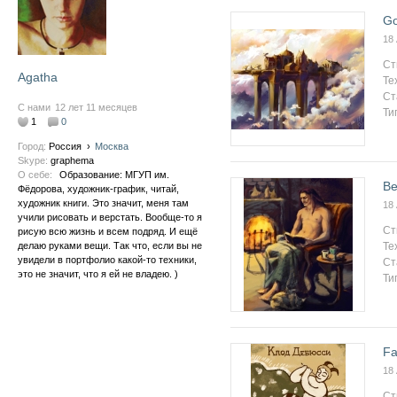
Go
18
Ст
Agatha
Те
Ст
С нами
12 лет 11 месяцев
Ти
1
0
Город:
Россия
›
Москва
Skype:
graphema
О себе:
Образование: МГУП им.
Be
Фёдорова, художник-график, читай,
художник книги. Это значит, меня там
18
учили рисовать и верстать. Вообще-то я
Ст
рисую всю жизнь и всем подряд. И ещё
Те
делаю руками вещи. Так что, если вы не
увидели в портфолио какой-то техники,
Ст
это не значит, что я ей не владею. )
Ти
Fa
18
Ст