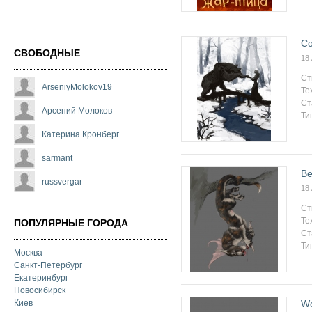
Со
СВОБОДНЫЕ
18
Ст
ArseniyMolokov19
Те
Ст
Арсений Молоков
Ти
Катерина Кронберг
sarmant
Be
russvergar
18
Ст
Те
ПОПУЛЯРНЫЕ ГОРОДА
Ст
Ти
Москва
Санкт-Петербург
Екатеринбург
Новосибирск
W
Киев