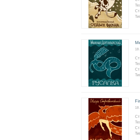
Те
Ст
Ти
Me
18
Ст
Те
Ст
Ти
Fi
18
Ст
Те
Ст
Ти