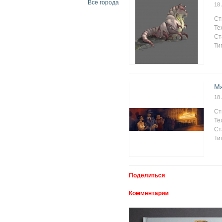
Все города
18
Ст
Те
Ст
Ти
Ma
18
Ст
Те
Ст
Ти
Поделиться
Комментарии