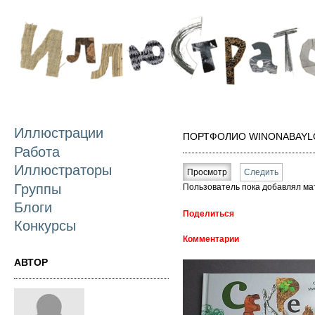
П
о
с
Иллюстрации
ПОРТФОЛИО WINONABAYL
Работа
Главные вкладки
Иллюстраторы
Просмотр
(активная вкладка)
Следить
Группы
Пользователь пока добавлял ма
Блоги
Поделиться
Конкурсы
Комментарии
АВТОР