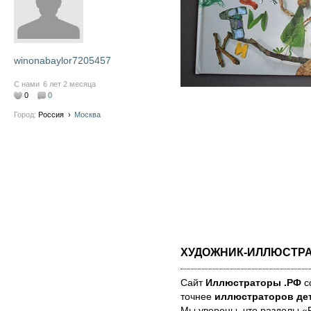
winonabaylor7205457
С нами
6 лет 2 месяца
0
0
Город:
Россия
›
Москва
ХУДОЖНИК-ИЛЛЮСТР
Сайт
Иллюстраторы .РФ
со
точнее
иллюстраторов дет
Мы уве­ре­ны, что раз­де­лы 