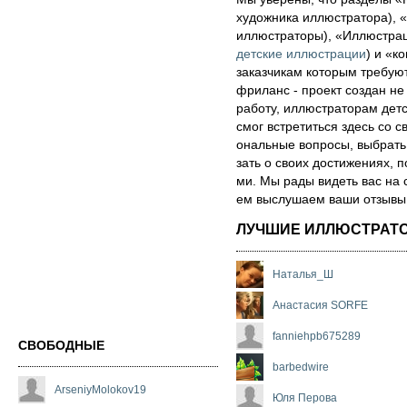
художника иллюстратора), «
иллюстраторы), «Иллюстра
детские иллюстрации
) и «ко
за­каз­чи­кам которым треб
фри­ланс - про­ект соз­дан не
ра­бо­ту, иллюстраторам детск
смог встре­тить­ся здесь со св
ональ­ные воп­ро­сы, выб­рать 
зать о сво­их дос­ти­же­ни­ях,
ми. Мы рады ви­деть вас на 
ем выс­лу­ша­ем ва­ши от­зы­вы о
ЛУЧШИЕ ИЛЛЮСТРАТ
Наталья_Ш
Анастасия SORFE
fanniehpb675289
СВОБОДНЫЕ
barbedwire
ArseniyMolokov19
Юля Перова