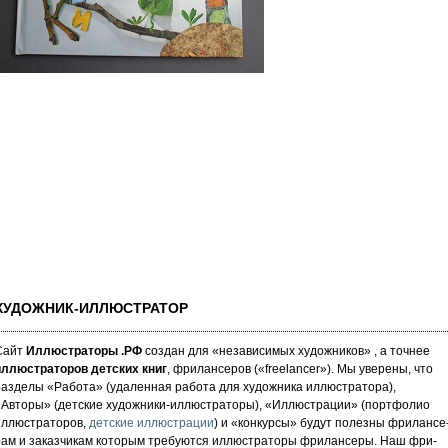
ХУДОЖНИК-ИЛЛЮСТРАТОР
Сайт
Иллюстраторы .РФ
создан для «не­за­ви­си­мых ху­дож­ни­ков» , а точнее
иллюстраторов детских книг
, фрилансеров («fre­elan­cer»). Мы уве­ре­ны, что
аз­де­лы «Работа» (уда­лен­ная работа для художника иллюстратора),
«Авторы» (детские художники-иллюстраторы), «Иллюстрации» (портфолио
иллюстраторов,
детские иллюстрации
) и «кон­кур­сы» бу­дут по­лез­ны фри­лан­се
рам и за­каз­чи­кам которым требуются иллюстраторы фрилансеры. Наш фри­