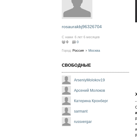
rosaurakbj96326704
С нами
6 лет 6 месяцев
0
0
Город:
Россия
›
Москва
СВОБОДНЫЕ
ArseniyMolokov19
Арсений Молоков
Катерина Кронберг
sarmant
р
russvergar