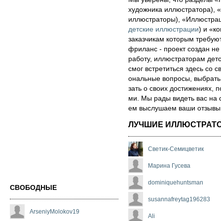
художника иллюстратора), «
иллюстраторы), «Иллюстра
детские иллюстрации
) и «ко
за­каз­чи­кам которым треб
фри­ланс - про­ект соз­дан не
ра­бо­ту, иллюстраторам детск
смог встре­тить­ся здесь со св
ональ­ные воп­ро­сы, выб­рать 
зать о сво­их дос­ти­же­ни­ях,
ми. Мы рады ви­деть вас на 
ем выс­лу­ша­ем ва­ши от­зы­вы о
ЛУЧШИЕ ИЛЛЮСТРАТ
Светик-Семицветик
Марина Гусева
dominiquehuntsman
СВОБОДНЫЕ
susannafreytag196283
ArseniyMolokov19
Ali