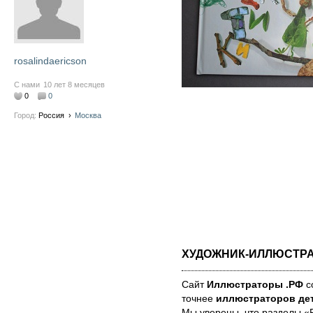
rosalindaericson
С нами
10 лет 8 месяцев
0
0
Город:
Россия
›
Москва
ХУДОЖНИК-ИЛЛЮСТР
Сайт
Иллюстраторы .РФ
со
точнее
иллюстраторов дет
Мы уве­ре­ны, что раз­де­лы 