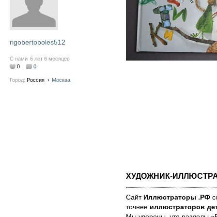
rigobertoboles512
С нами
6 лет 6 месяцев
0
0
Город:
Россия
›
Москва
ХУДОЖНИК-ИЛЛЮСТР
Сайт
Иллюстраторы .РФ
со
точнее
иллюстраторов дет
Мы уве­ре­ны, что раз­де­лы 