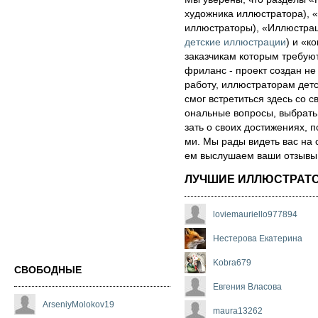
художника иллюстратора), «
иллюстраторы), «Иллюстра
детские иллюстрации
) и «ко
за­каз­чи­кам которым треб
фри­ланс - про­ект соз­дан не
ра­бо­ту, иллюстраторам детск
смог встре­тить­ся здесь со св
ональ­ные воп­ро­сы, выб­рать 
зать о сво­их дос­ти­же­ни­ях,
ми. Мы рады ви­деть вас на 
ем выс­лу­ша­ем ва­ши от­зы­вы о
ЛУЧШИЕ ИЛЛЮСТРАТ
loviemauriello977894
Нестерова Екатерина
Kobra679
СВОБОДНЫЕ
Евгения Власова
ArseniyMolokov19
maura13262