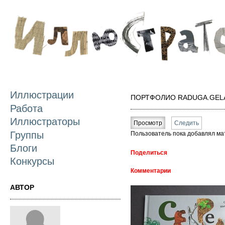
П
о
с
Иллюстрации
ПОРТФОЛИО RADUGA.GELA
Работа
Главные вкладки
Иллюстраторы
Просмотр
(активная вкладка)
Следить
Группы
Пользователь пока добавлял ма
Блоги
Поделиться
Конкурсы
Комментарии
АВТОР