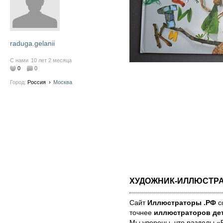
raduga.gelanii
С нами
10 лет 2 месяца
0
0
Город:
Россия
›
Москва
ХУДОЖНИК-ИЛЛЮСТР
Сайт
Иллюстраторы .РФ
со
точнее
иллюстраторов дет
Мы уве­ре­ны, что раз­де­лы 