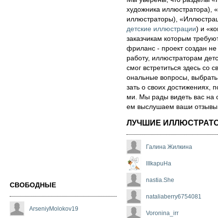
художника иллюстратора), «
иллюстраторы), «Иллюстра
детские иллюстрации
) и «ко
за­каз­чи­кам которым треб
фри­ланс - про­ект соз­дан не
ра­бо­ту, иллюстраторам детск
смог встре­тить­ся здесь со св
ональ­ные воп­ро­сы, выб­рать 
зать о сво­их дос­ти­же­ни­ях,
ми. Мы рады ви­деть вас на 
ем выс­лу­ша­ем ва­ши от­зы­вы о
ЛУЧШИЕ ИЛЛЮСТРАТ
Галина Жилкина
IIIkapuHa
nastia.She
СВОБОДНЫЕ
nataliaberry6754081
ArseniyMolokov19
Voronina_irr