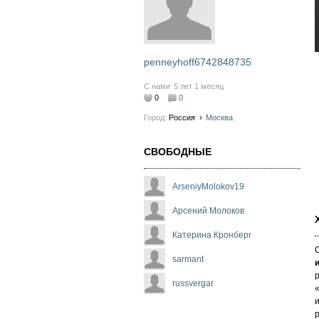
penneyhoff6742848735
С нами
5 лет 1 месяц
0
0
Город:
Россия
›
Москва
СВОБОДНЫЕ
ArseniyMolokov19
Арсений Молоков
Катерина Кронберг
sarmant
р
russvergar