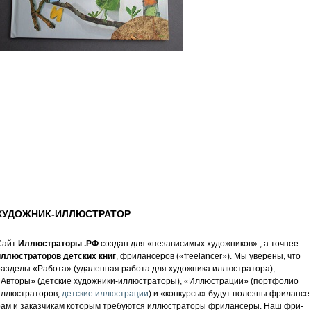
ХУДОЖНИК-ИЛЛЮСТРАТОР
Сайт
Иллюстраторы .РФ
создан для «не­за­ви­си­мых ху­дож­ни­ков» , а точнее
иллюстраторов детских книг
, фрилансеров («fre­elan­cer»). Мы уве­ре­ны, что
аз­де­лы «Работа» (уда­лен­ная работа для художника иллюстратора),
«Авторы» (детские художники-иллюстраторы), «Иллюстрации» (портфолио
иллюстраторов,
детские иллюстрации
) и «кон­кур­сы» бу­дут по­лез­ны фри­лан­се
рам и за­каз­чи­кам которым требуются иллюстраторы фрилансеры. Наш фри­