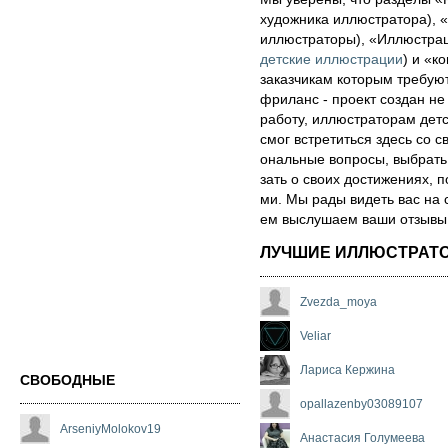
художника иллюстратора), «
иллюстраторы), «Иллюстра
детские иллюстрации
) и «ко
за­каз­чи­кам которым треб
фри­ланс - про­ект соз­дан не
ра­бо­ту, иллюстраторам детск
смог встре­тить­ся здесь со св
ональ­ные воп­ро­сы, выб­рать 
зать о сво­их дос­ти­же­ни­ях,
ми. Мы рады ви­деть вас на 
ем выс­лу­ша­ем ва­ши от­зы­вы о
ЛУЧШИЕ ИЛЛЮСТРАТ
Zvezda_moya
Veliar
Лариса Кержина
СВОБОДНЫЕ
opallazenby03089107
ArseniyMolokov19
Анастасия Голумеева