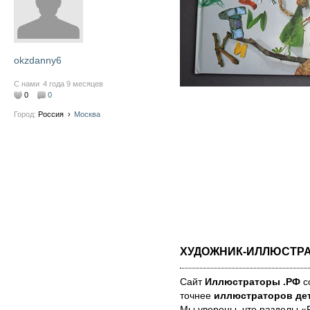
okzdanny6
С нами
4 года 9 месяцев
0
0
Город:
Россия
›
Москва
ХУДОЖНИК-ИЛЛЮСТР
Сайт
Иллюстраторы .РФ
со
точнее
иллюстраторов дет
Мы уве­ре­ны, что раз­де­лы 