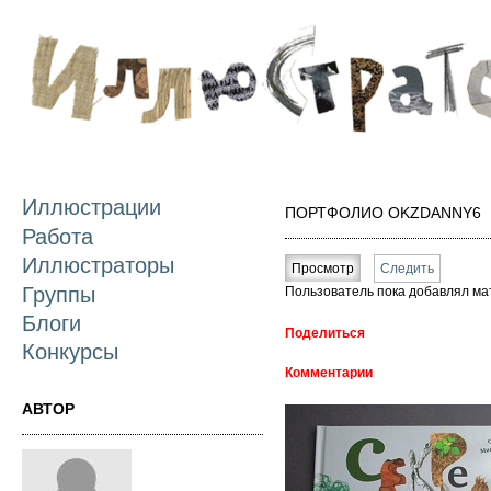
П
о
с
Иллюстрации
ПОРТФОЛИО OKZDANNY6
Работа
Главные вкладки
Иллюстраторы
Просмотр
(активная вкладка)
Следить
Группы
Пользователь пока добавлял ма
Блоги
Поделиться
Конкурсы
Комментарии
АВТОР