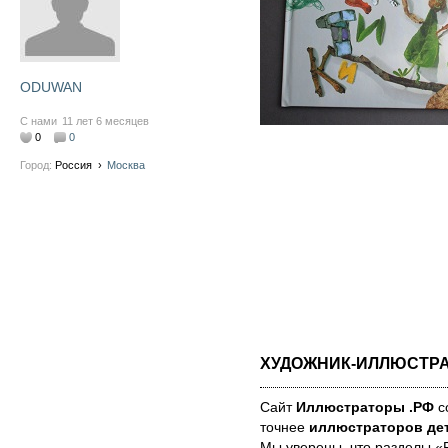
ODUWAN
С нами
11 лет 6 месяцев
0
0
Город:
Россия
›
Москва
ХУДОЖНИК-ИЛЛЮСТР
Сайт
Иллюстраторы .РФ
со
точнее
иллюстраторов дет
Мы уве­ре­ны, что раз­де­лы 