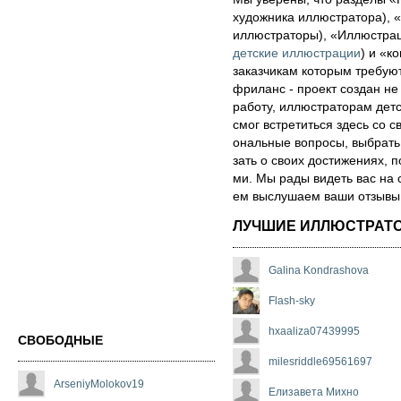
художника иллюстратора), «
иллюстраторы), «Иллюстра
детские иллюстрации
) и «ко
за­каз­чи­кам которым треб
фри­ланс - про­ект соз­дан не
ра­бо­ту, иллюстраторам детск
смог встре­тить­ся здесь со св
ональ­ные воп­ро­сы, выб­рать 
зать о сво­их дос­ти­же­ни­ях,
ми. Мы рады ви­деть вас на 
ем выс­лу­ша­ем ва­ши от­зы­вы о
ЛУЧШИЕ ИЛЛЮСТРАТ
Galina Kondrashova
Flash-sky
hxaaliza07439995
СВОБОДНЫЕ
milesriddle69561697
ArseniyMolokov19
Елизавета Михно