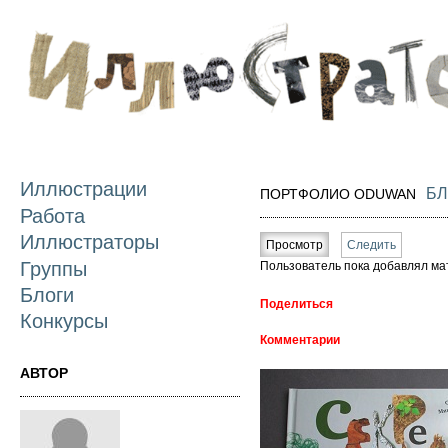
П
о
с
Иллюстрации
БЛ
ПОРТФОЛИО ODUWAN
Работа
Главные вкладки
Иллюстраторы
Просмотр
(активная вкладка)
Следить
Группы
Пользователь пока добавлял ма
Блоги
Поделиться
Конкурсы
Комментарии
АВТОР