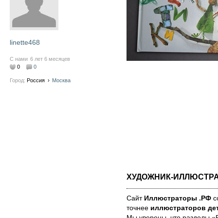
linette468
С нами
6 лет 6 месяцев
0
0
Город:
Россия
›
Москва
ХУДОЖНИК-ИЛЛЮСТР
Сайт
Иллюстраторы .РФ
со
точнее
иллюстраторов дет
Мы уве­ре­ны, что раз­де­лы 