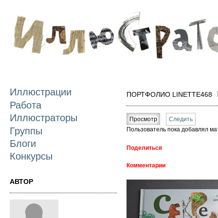
П
о
с
Иллюстрации
ПОРТФОЛИО LINETTE468
Работа
Главные вкладки
Иллюстраторы
Просмотр
(активная вкладка)
Следить
Группы
Пользователь пока добавлял ма
Блоги
Поделиться
Конкурсы
Комментарии
АВТОР