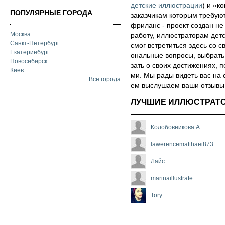
детские иллюстрации
) и «ко
ПОПУЛЯРНЫЕ ГОРОДА
за­каз­чи­кам которым треб
фри­ланс - про­ект соз­дан не
Москва
ра­бо­ту, иллюстраторам детск
Санкт-Петербург
смог встре­тить­ся здесь со св
Екатеринбург
ональ­ные воп­ро­сы, выб­рать 
Новосибирск
зать о сво­их дос­ти­же­ни­ях,
Киев
ми. Мы рады ви­деть вас на 
Все города
ем выс­лу­ша­ем ва­ши от­зы­вы о
ЛУЧШИЕ ИЛЛЮСТРАТ
Колобовникова А...
lawerencematthaei873
Лайс
marinaillustrate
Tory