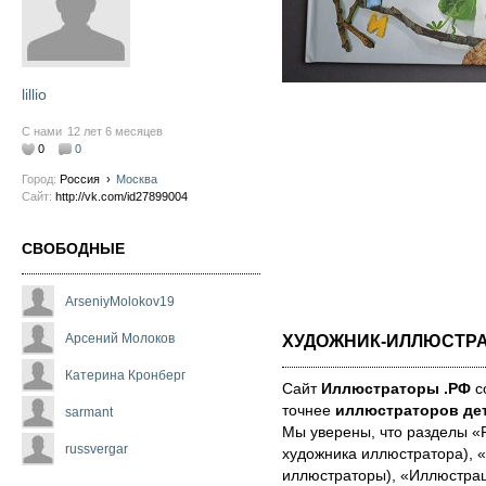
lillio
С нами
12 лет 6 месяцев
0
0
Город:
Россия
›
Москва
Сайт:
http://vk.com/id27899004
СВОБОДНЫЕ
ArseniyMolokov19
ХУДОЖНИК-ИЛЛЮСТР
Арсений Молоков
Катерина Кронберг
Сайт
Иллюстраторы .РФ
со
точнее
иллюстраторов дет
sarmant
Мы уве­ре­ны, что раз­де­лы 
russvergar
художника иллюстратора), «
иллюстраторы), «Иллюстра