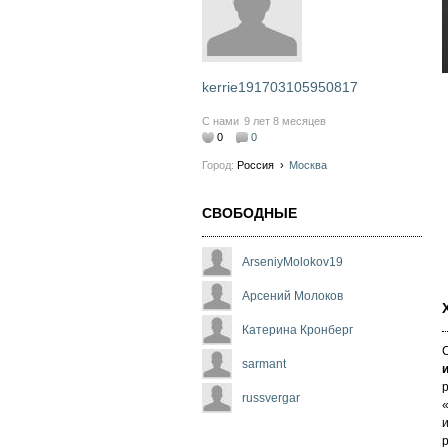
kerrie191703105950817
С нами
9 лет 8 месяцев
0
0
Город:
Россия
›
Москва
СВОБОДНЫЕ
ArseniyMolokov19
Арсений Молоков
Катерина Кронберг
sarmant
р
russvergar