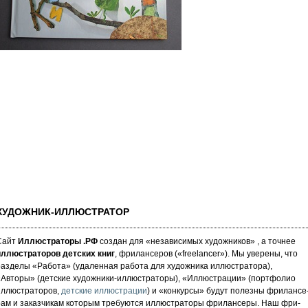
ХУДОЖНИК-ИЛЛЮСТРАТОР
Сайт
Иллюстраторы .РФ
создан для «не­за­ви­си­мых ху­дож­ни­ков» , а точнее
иллюстраторов детских книг
, фрилансеров («fre­elan­cer»). Мы уве­ре­ны, что
аз­де­лы «Работа» (уда­лен­ная работа для художника иллюстратора),
«Авторы» (детские художники-иллюстраторы), «Иллюстрации» (портфолио
иллюстраторов,
детские иллюстрации
) и «кон­кур­сы» бу­дут по­лез­ны фри­лан­се
рам и за­каз­чи­кам которым требуются иллюстраторы фрилансеры. Наш фри­