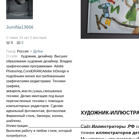
JumiNa13666
С нами
13 лет 5 месяцев
0
0
Город:
Россия
›
Дубна
О себе:
Художник, дизайнер. Высшее
образование художник-дизайнер. Владею
графическими программами- Adobe
Photoshop,CorelDRAW,Adobe InDesign и
подобными менее востребованными
графическими редакторами. Техники-
графика,
акварель,масло,гуашь,смешанные
техники. Делаю имитацию под выше
перечисленные техники с помощью
компьютерных редакторов. Сделаю
идеальный фотомонтаж, фотоколлаж.
ХУДОЖНИК-ИЛЛЮСТР
Фирменный стиль, баннеры, кнопки,
шаблоны.
Иллюстрации._______________________________________
Сайт
Иллюстраторы .РФ
со
Выполню работу в любом стиле, который
точнее
иллюстраторов дет
потребуется.
Мы уве­ре­ны, что раз­де­лы 