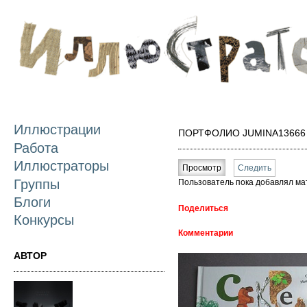
П
о
с
Иллюстрации
ПОРТФОЛИО JUMINA13666
Работа
Главные вкладки
Иллюстраторы
Просмотр
(активная вкладка)
Следить
Группы
Пользователь пока добавлял ма
Блоги
Поделиться
Конкурсы
Комментарии
АВТОР