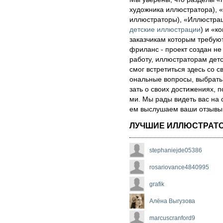
художника иллюстратора), «
иллюстраторы), «Иллюстра
детские иллюстрации
) и «ко
за­каз­чи­кам которым треб
фри­ланс - про­ект соз­дан не
ра­бо­ту, иллюстраторам детск
смог встре­тить­ся здесь со св
ональ­ные воп­ро­сы, выб­рать 
зать о сво­их дос­ти­же­ни­ях,
ми. Мы рады ви­деть вас на 
ем выс­лу­ша­ем ва­ши от­зы­вы о
ЛУЧШИЕ ИЛЛЮСТРАТ
stephaniejde05386
rosariovance4840995
grafik
Алёна Выгузова
marcuscranford9