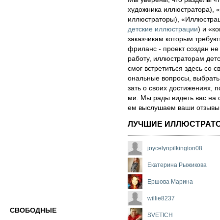
художника иллюстратора), «
иллюстраторы), «Иллюстра
детские иллюстрации
) и «ко
за­каз­чи­кам которым треб
фри­ланс - про­ект соз­дан не
ра­бо­ту, иллюстраторам детск
смог встре­тить­ся здесь со св
ональ­ные воп­ро­сы, выб­рать 
зать о сво­их дос­ти­же­ни­ях,
ми. Мы рады ви­деть вас на 
ем выс­лу­ша­ем ва­ши от­зы­вы о
ЛУЧШИЕ ИЛЛЮСТРАТ
joycelynpilkington08
Екатерина Рыжикова
Ершова Марина
willie8237
СВОБОДНЫЕ
SVETICH