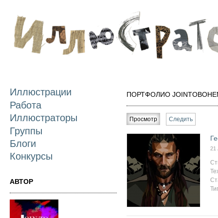
П
о
с
Иллюстрации
ПОРТФОЛИО JOINTOBOHE
Работа
Главные вкладки
Иллюстраторы
Просмотр
(активная вкладка)
Следить
Группы
Ге
Блоги
21
Конкурсы
Ст
Те
Ст
АВТОР
Ти