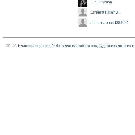
Fun_Division
Евгения FallenB...
alphonseernest389024
2013©
Иллюстраторы.рф Работа для иллюстратора, художника детских к