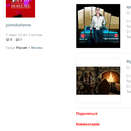
ар
21
Ст
jointoboheme
Те
Ст
С нами
10 лет 3 месяца
Ти
0
0
Город:
Россия
›
Москва
Фр
21
Ст
Те
Ст
Ти
Поделиться
Комментарии