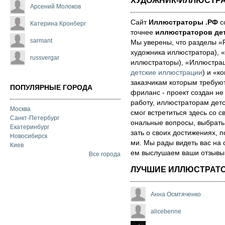
ХУДОЖНИК-ИЛЛЮСТР
Арсений Молоков
Сайт
Иллюстраторы .РФ
со
Катерина Кронберг
точнее
иллюстраторов дет
sarmant
Мы уве­ре­ны, что раз­де­лы 
художника иллюстратора), «
russvergar
иллюстраторы), «Иллюстра
детские иллюстрации
) и «ко
за­каз­чи­кам которым треб
ПОПУЛЯРНЫЕ ГОРОДА
фри­ланс - про­ект соз­дан не
ра­бо­ту, иллюстраторам детск
Москва
смог встре­тить­ся здесь со св
Санкт-Петербург
ональ­ные воп­ро­сы, выб­рать 
Екатеринбург
зать о сво­их дос­ти­же­ни­ях,
Новосибирск
ми. Мы рады ви­деть вас на 
Киев
ем выс­лу­ша­ем ва­ши от­зы­вы о
Все города
ЛУЧШИЕ ИЛЛЮСТРАТ
Анна Осмтяченко
alicebenne