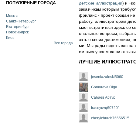
ПОПУЛЯРНЫЕ ГОРОДА
детские иллюстрации
) и «ко
за­каз­чи­кам которым треб
фри­ланс - про­ект соз­дан не
Москва
ра­бо­ту, иллюстраторам детск
Санкт-Петербург
Екатеринбург
смог встре­тить­ся здесь со св
Новосибирск
ональ­ные воп­ро­сы, выб­рать 
Киев
зать о сво­их дос­ти­же­ни­ях,
Все города
ми. Мы рады ви­деть вас на 
ем выс­лу­ша­ем ва­ши от­зы­вы о
ЛУЧШИЕ ИЛЛЮСТРАТ
jeseniazaleski5060
Gomoreva Olga
Сабаев Артур
traceyuvq607201...
cherylchurch76656515