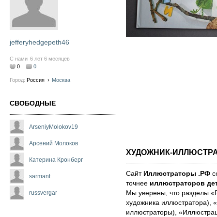
jefferyhedgepeth46
С нами
6 лет 6 месяцев
0
0
Город:
Россия
›
Москва
СВОБОДНЫЕ
ArseniyMolokov19
Арсений Молоков
ХУДОЖНИК-ИЛЛЮСТР
Катерина Кронберг
Сайт
Иллюстраторы .РФ
со
sarmant
точнее
иллюстраторов дет
Мы уве­ре­ны, что раз­де­лы 
russvergar
художника иллюстратора), «
иллюстраторы), «Иллюстра