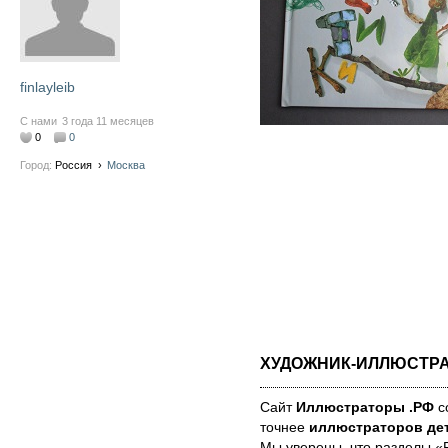
finlayleib
С нами
3 года 11 месяцев
0
0
Город:
Россия
›
Москва
ХУДОЖНИК-ИЛЛЮСТР
Сайт
Иллюстраторы .РФ
со
точнее
иллюстраторов дет
Мы уве­ре­ны, что раз­де­лы 