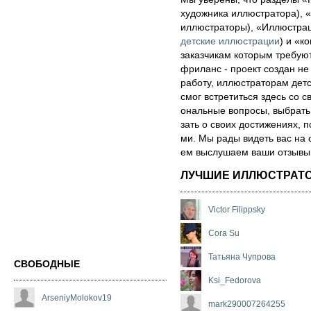
художника иллюстратора), «
иллюстраторы), «Иллюстра
детские иллюстрации
) и «ко
за­каз­чи­кам которым треб
фри­ланс - про­ект соз­дан не
ра­бо­ту, иллюстраторам детск
смог встре­тить­ся здесь со св
ональ­ные воп­ро­сы, выб­рать 
зать о сво­их дос­ти­же­ни­ях,
ми. Мы рады ви­деть вас на 
ем выс­лу­ша­ем ва­ши от­зы­вы о
ЛУЧШИЕ ИЛЛЮСТРАТ
Victor Filippsky
Cora Su
Татьяна Чупрова
СВОБОДНЫЕ
Ksi_Fedorova
ArseniyMolokov19
mark290007264255