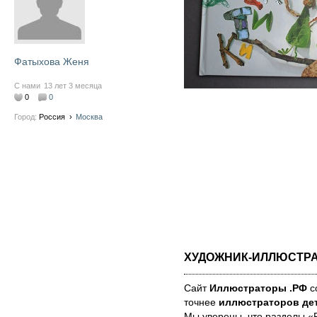
Фатыхова Женя
С нами
13 лет 3 месяца
0
0
Город:
Россия
›
Москва
ХУДОЖНИК-ИЛЛЮСТР
Сайт
Иллюстраторы .РФ
со
точнее
иллюстраторов дет
Мы уве­ре­ны, что раз­де­лы 