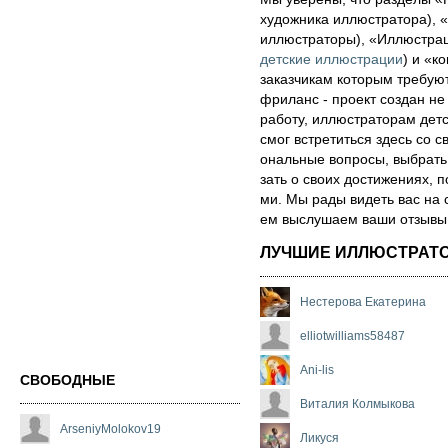
художника иллюстратора), «
иллюстраторы), «Иллюстра
детские иллюстрации
) и «ко
за­каз­чи­кам которым треб
фри­ланс - про­ект соз­дан не
ра­бо­ту, иллюстраторам детск
смог встре­тить­ся здесь со св
ональ­ные воп­ро­сы, выб­рать 
зать о сво­их дос­ти­же­ни­ях,
ми. Мы рады ви­деть вас на 
ем выс­лу­ша­ем ва­ши от­зы­вы о
ЛУЧШИЕ ИЛЛЮСТРАТ
Нестерова Екатерина
elliotwilliams58487
Ani-lis
СВОБОДНЫЕ
Виталия Колмыкова
ArseniyMolokov19
Ликуся