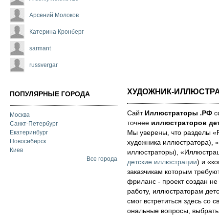
Арсений Молоков
Катерина Кронберг
sarmant
russvergar
ХУДОЖНИК-ИЛЛЮСТР
ПОПУЛЯРНЫЕ ГОРОДА
Сайт
Иллюстраторы .РФ
со
Москва
точнее
иллюстраторов дет
Санкт-Петербург
Мы уве­ре­ны, что раз­де­лы 
Екатеринбург
Новосибирск
художника иллюстратора), «
Киев
иллюстраторы), «Иллюстра
Все города
детские иллюстрации
) и «ко
за­каз­чи­кам которым треб
фри­ланс - про­ект соз­дан не
ра­бо­ту, иллюстраторам детск
смог встре­тить­ся здесь со св
ональ­ные воп­ро­сы, выб­рать 