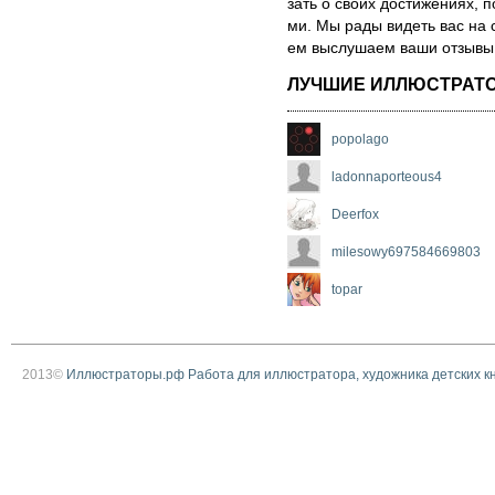
зать о сво­их дос­ти­же­ни­ях,
ми. Мы рады ви­деть вас на 
ем выс­лу­ша­ем ва­ши от­зы­вы о
ЛУЧШИЕ ИЛЛЮСТРАТ
popolago
ladonnaporteous4
Deerfox
milesowy697584669803
topar
2013©
Иллюстраторы.рф Работа для иллюстратора, художника детских к