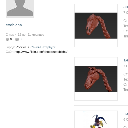
ан
7 
Ст
exebicha
Те
Ст
С нами
12 лет 11 месяцев
Ти
0
0
Город:
Россия
›
Санкт-Петербург
Сайт:
http://www.flickr.com/photos/exebicha/
ан
7 
Ст
Те
Ст
Ти
пе
6 
Ст