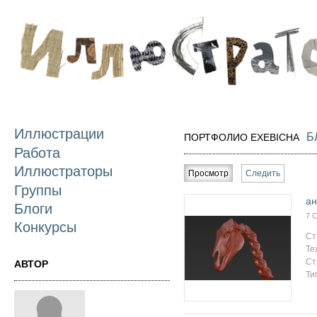
П
о
с
Иллюстрации
Б
ПОРТФОЛИО EXEBICHA
Работа
Главные вкладки
Иллюстраторы
Просмотр
(активная вкладка)
Следить
Группы
ан
Блоги
7 
Конкурсы
Ст
Те
Ст
АВТОР
Ти