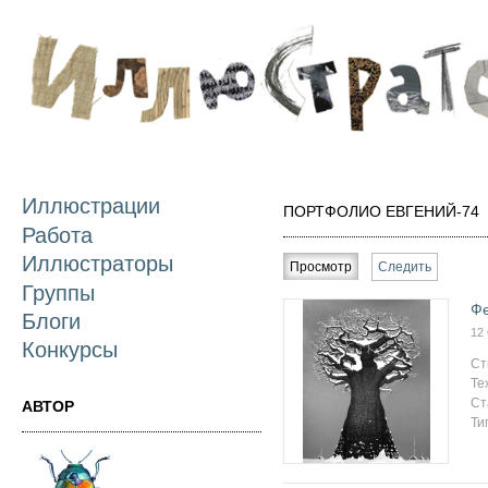
П
о
с
Иллюстрации
ПОРТФОЛИО ЕВГЕНИЙ-74
Работа
Главные вкладки
Иллюстраторы
Просмотр
(активная вкладка)
Следить
Группы
Ф
Блоги
12
Конкурсы
Ст
Те
Ст
АВТОР
Ти