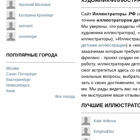
ХУДОЖНИК-ИЛЛЮСТР
Арсений Молоков
Сайт
Иллюстраторы .РФ
со
Катерина Кронберг
точнее
иллюстраторов дет
sarmant
Мы уве­ре­ны, что раз­де­лы 
художника иллюстратора), «
russvergar
иллюстраторы), «Иллюстра
детские иллюстрации
) и «ко
за­каз­чи­кам которым треб
ПОПУЛЯРНЫЕ ГОРОДА
фри­ланс - про­ект соз­дан не
ра­бо­ту, иллюстраторам детск
Москва
смог встре­тить­ся здесь со св
Санкт-Петербург
ональ­ные воп­ро­сы, выб­рать 
Екатеринбург
зать о сво­их дос­ти­же­ни­ях,
Новосибирск
ми. Мы рады ви­деть вас на 
Киев
ем выс­лу­ша­ем ва­ши от­зы­вы о
Все города
ЛУЧШИЕ ИЛЛЮСТРАТ
Kate Volkova
EnigmaEklz