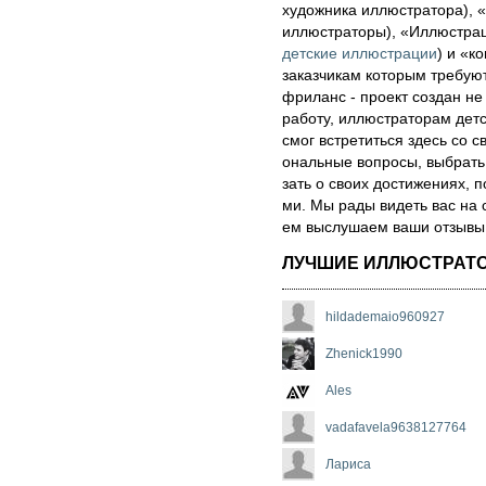
художника иллюстратора), «
иллюстраторы), «Иллюстра
детские иллюстрации
) и «ко
за­каз­чи­кам которым треб
фри­ланс - про­ект соз­дан не
ра­бо­ту, иллюстраторам детск
смог встре­тить­ся здесь со св
ональ­ные воп­ро­сы, выб­рать 
зать о сво­их дос­ти­же­ни­ях,
ми. Мы рады ви­деть вас на 
ем выс­лу­ша­ем ва­ши от­зы­вы о
ЛУЧШИЕ ИЛЛЮСТРАТ
hildademaio960927
Zhenick1990
Ales
vadafavela9638127764
Лариса