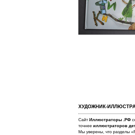
ХУДОЖНИК-ИЛЛЮСТР
Сайт
Иллюстраторы .РФ
со
точнее
иллюстраторов дет
Мы уве­ре­ны, что раз­де­лы 