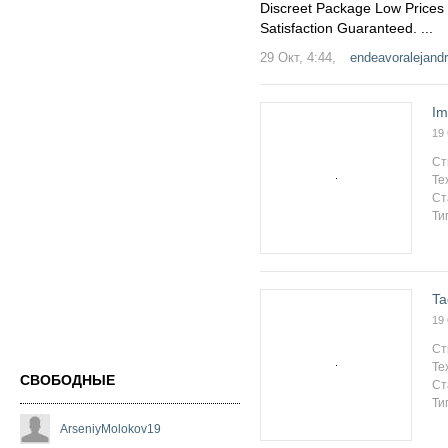
Discreet Package Low Price
Satisfaction Guaranteed. ...
29 Окт, 4:44,
endeavoralejand
Im
19
Ст
Те
Ст
Ти
Ta
19
Ст
Те
СВОБОДНЫЕ
Ст
Ти
ArseniyMolokov19