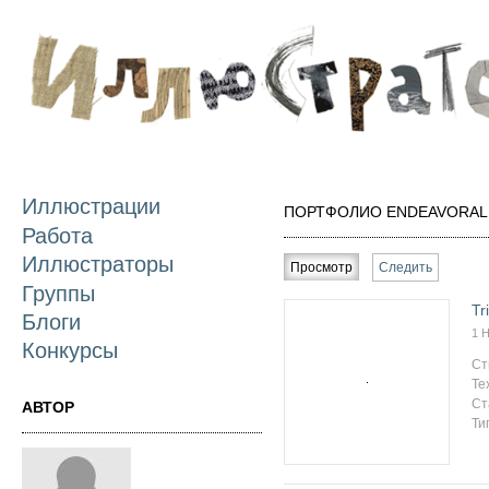
П
о
с
Иллюстрации
ПОРТФОЛИО ENDEAVORAL
Работа
Главные вкладки
Иллюстраторы
Просмотр
(активная вкладка)
Следить
Группы
Tr
Блоги
1 
Конкурсы
Ст
Те
Ст
АВТОР
Ти