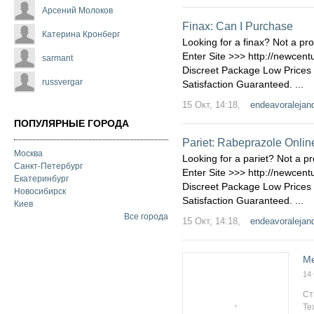
Арсений Молоков
Finax: Can I Purchase
Катерина Кронберг
Looking for a finax? Not a pr
Enter Site >>> http://newcen
sarmant
Discreet Package Low Price
russvergar
Satisfaction Guaranteed. ...
15 Окт, 14:18,
endeavoralejan
ПОПУЛЯРНЫЕ ГОРОДА
Pariet: Rabeprazole Onlin
Москва
Looking for a pariet? Not a p
Санкт-Петербург
Enter Site >>> http://newcen
Екатеринбург
Discreet Package Low Price
Новосибирск
Satisfaction Guaranteed. ...
Киев
Все города
15 Окт, 14:18,
endeavoralejan
Me
14
Ст
Те