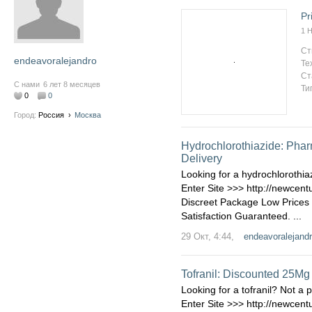
Pr
1 
Ст
endeavoralejandro
Те
Ст
С нами
6 лет 8 месяцев
Ти
0
0
Город:
Россия
›
Москва
Hydrochlorothiazide: Phar
Delivery
Looking for a hydrochlorothia
Enter Site >>> http://newcen
Discreet Package Low Price
Satisfaction Guaranteed. ...
29 Окт, 4:44,
endeavoralejand
Tofranil: Discounted 25Mg
Looking for a tofranil? Not a 
Enter Site >>> http://newcent