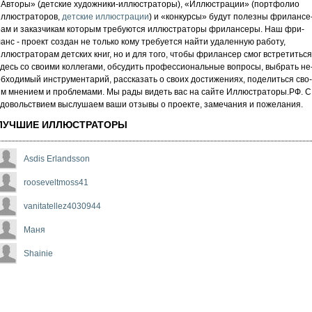
«Авторы» (детские художники-иллюстраторы), «Иллюстрации» (портфолио
иллюстраторов,
детские иллюстрации
) и «кон­кур­сы» бу­дут по­лез­ны фри­лан­се
рам и за­каз­чи­кам которым требуются иллюстраторы фрилансеры. Наш фри­
анс - про­ект соз­дан не толь­ко кому требуется най­ти уда­лен­ную ра­бо­ту,
ллюстраторам детских книг, но и для то­го, что­бы фри­лан­сер смог встре­тить­ся
десь со сво­ими кол­ле­га­ми, об­су­дить про­фес­си­ональ­ные воп­ро­сы, выб­рать не
б­хо­ди­мый инс­тру­мен­та­рий, расс­ка­зать о сво­их дос­ти­же­ни­ях, по­де­лить­ся сво­
м мнением и проб­ле­ма­ми. Мы рады ви­деть вас на сай­те Иллюстраторы.РФ. С
до­воль­стви­ем выс­лу­ша­ем ва­ши от­зы­вы о про­ек­те, за­ме­ча­ни­я и по­же­ла­ни­я.
ЛУЧШИЕ ИЛЛЮСТРАТОРЫ
Asdis Erlandsson
rooseveltmoss41
vanitatellez4030944
Маня
Shainie