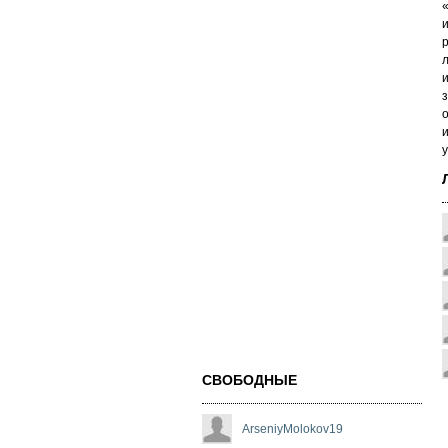
л
и
з
о
и
у
СВОБОДНЫЕ
ArseniyMolokov19