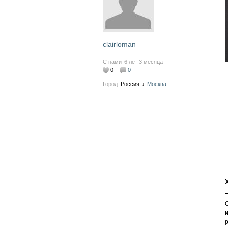
clairloman
С нами
6 лет 3 месяца
0
0
Город:
Россия
›
Москва
р