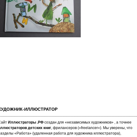
ХУДОЖНИК-ИЛЛЮСТРАТОР
Сайт
Иллюстраторы .РФ
создан для «не­за­ви­си­мых ху­дож­ни­ков» , а точнее
иллюстраторов детских книг
, фрилансеров («fre­elan­cer»). Мы уве­ре­ны, что
аз­де­лы «Работа» (уда­лен­ная работа для художника иллюстратора),