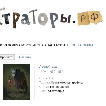
Перейти к
основному
содержанию
ПОРТФОЛИО БОРОВИКОВА АНАСТАСИЯ
БЛОГ
ОТЗЫВЫ
Главные вкладки
Просмотр
(активная вкладка)
Следить
Лесной дух
18 Окт
0
0
Стиль:
2D
Техника:
Компьютерная графика
Статус:
Не продается
Тип:
Иллюстрация