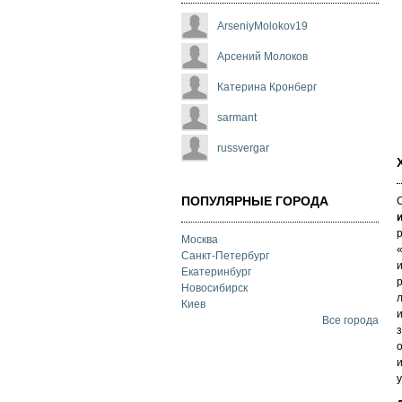
ArseniyMolokov19
Арсений Молоков
Катерина Кронберг
sarmant
russvergar
ПОПУЛЯРНЫЕ ГОРОДА
р
Москва
Санкт-Петербург
Екатеринбург
Новосибирск
л
Киев
и
Все города
з
о
и
у