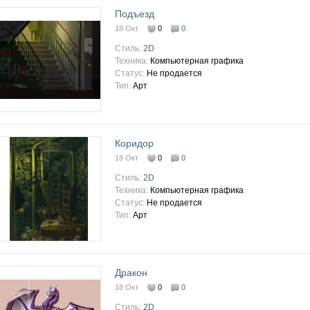
Подъезд
18 Окт
0
0
Стиль:
2D
Техника:
Компьютерная графика
Статус:
Не продается
Тип:
Арт
Коридор
18 Окт
0
0
Стиль:
2D
Техника:
Компьютерная графика
Статус:
Не продается
Тип:
Арт
Дракон
18 Окт
0
0
Стиль:
2D