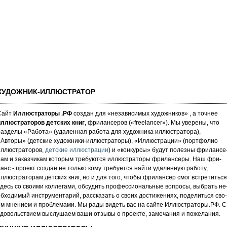
ХУДОЖНИК-ИЛЛЮСТРАТОР
Сайт
Иллюстраторы .РФ
создан для «не­за­ви­си­мых ху­дож­ни­ков» , а точнее
иллюстраторов детских книг
, фрилансеров («fre­elan­cer»). Мы уве­ре­ны, что
аз­де­лы «Работа» (уда­лен­ная работа для художника иллюстратора),
«Авторы» (детские художники-иллюстраторы), «Иллюстрации» (портфолио
иллюстраторов,
детские иллюстрации
) и «кон­кур­сы» бу­дут по­лез­ны фри­лан­се
рам и за­каз­чи­кам которым требуются иллюстраторы фрилансеры. Наш фри­
анс - про­ект соз­дан не толь­ко кому требуется най­ти уда­лен­ную ра­бо­ту,
ллюстраторам детских книг, но и для то­го, что­бы фри­лан­сер смог встре­тить­ся
десь со сво­ими кол­ле­га­ми, об­су­дить про­фес­си­ональ­ные воп­ро­сы, выб­рать не
б­хо­ди­мый инс­тру­мен­та­рий, расс­ка­зать о сво­их дос­ти­же­ни­ях, по­де­лить­ся сво­
м мнением и проб­ле­ма­ми. Мы рады ви­деть вас на сай­те Иллюстраторы.РФ. С
до­воль­стви­ем выс­лу­ша­ем ва­ши от­зы­вы о про­ек­те, за­ме­ча­ни­я и по­же­ла­ни­я.