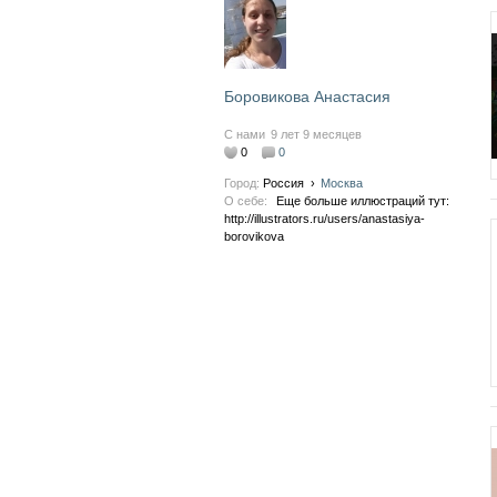
Боровикова Анастасия
С нами
9 лет 9 месяцев
0
0
Город:
Россия
›
Москва
О себе:
Еще больше иллюстраций тут:
http://illustrators.ru/users/anastasiya-
borovikova