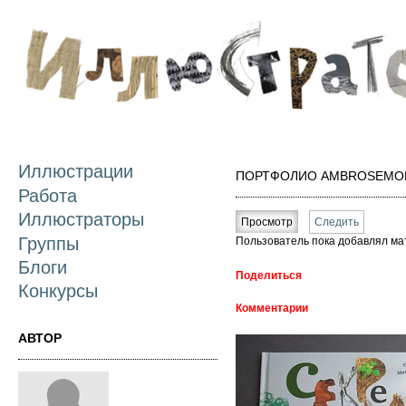
П
о
с
Иллюстрации
ПОРТФОЛИО AMBROSEMON
Работа
Главные вкладки
Иллюстраторы
Просмотр
(активная вкладка)
Следить
Группы
Пользователь пока добавлял ма
Блоги
Поделиться
Конкурсы
Комментарии
АВТОР