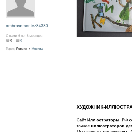
ambrosemontez84380
С нами
6 лет 6 месяцев
0
0
Город:
Россия
›
Москва
ХУДОЖНИК-ИЛЛЮСТР
Сайт
Иллюстраторы .РФ
со
точнее
иллюстраторов дет
Мы уве­ре­ны, что раз­де­лы 