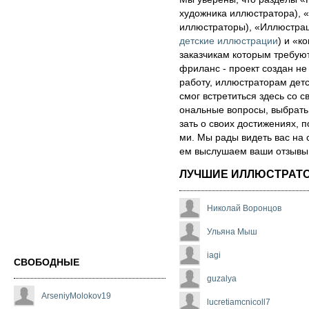
художника иллюстратора), «
иллюстраторы), «Иллюстра
детские иллюстрации
) и «ко
за­каз­чи­кам которым треб
фри­ланс - про­ект соз­дан не
ра­бо­ту, иллюстраторам детск
смог встре­тить­ся здесь со св
ональ­ные воп­ро­сы, выб­рать 
зать о сво­их дос­ти­же­ни­ях,
ми. Мы рады ви­деть вас на 
ем выс­лу­ша­ем ва­ши от­зы­вы о
ЛУЧШИЕ ИЛЛЮСТРАТ
Николай Воронцов
Ульяна Мыш
iagi
СВОБОДНЫЕ
guzalya
ArseniyMolokov19
lucretiamcnicoll7