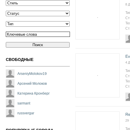
8 
Ти
Ст
Те
Ст
Ev
СВОБОДНЫЕ
4 
Ти
ArseniyMolokov19
Ст
Те
Арсений Молоков
Ст
Катерина Кронберг
sarmant
russvergar
Re
29
Ти