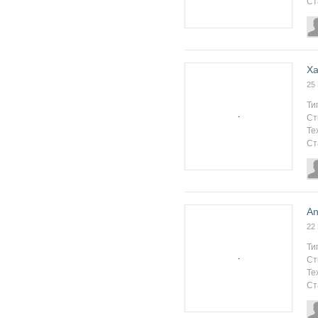
Ст
Xa
25
Ти
Ст
Те
Ст
An
22
Ти
Ст
Те
Ст