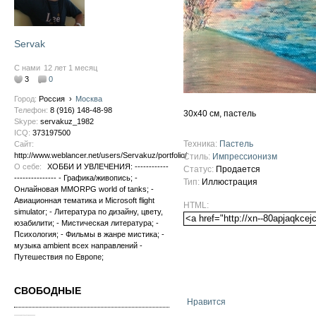
Servak
С нами
12 лет 1 месяц
3
0
Город:
Россия
›
Москва
Телефон:
8 (916) 148-48-98
30х40 см, пастель
Skype:
servakuz_1982
ICQ:
373197500
Техника:
Пастель
Сайт:
http://www.weblancer.net/users/Servakuz/portfolio/
Стиль:
Импрессионизм
О себе:
ХОББИ И УВЛЕЧЕНИЯ: ------------
Статус:
Продается
--------------- - Графика/живопись; -
Тип:
Иллюстрация
Онлайновая MMORPG world of tanks; -
Авиационная тематика и Microsoft flight
HTML:
simulator; - Литература по дизайну, цвету,
юзабилити; - Мистическая литература; -
Психология; - Фильмы в жанре мистика; -
музыка ambient всех направлений -
Путешествия по Европе;
СВОБОДНЫЕ
Нравится